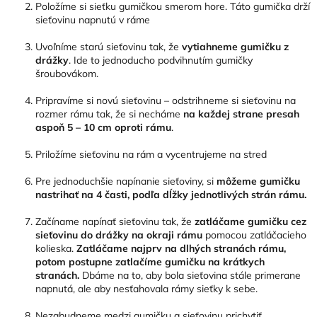
Položíme si sieťku gumičkou smerom hore. Táto gumička drží
sieťovinu napnutú v ráme
Uvoľníme starú sieťovinu tak, že
vytiahneme gumičku z
drážky
. Ide to jednoducho podvihnutím gumičky
šroubovákom.
Pripravíme si novú sieťovinu – odstrihneme si sieťovinu na
rozmer rámu tak, že si necháme
na každej strane presah
aspoň 5 – 10 cm oproti rámu
.
Priložíme sieťovinu na rám a vycentrujeme na stred
Pre jednoduchšie napínanie sieťoviny, si
môžeme gumičku
nastrihať na 4 časti, podľa dĺžky jednotlivých strán rámu.
Začíname napínať sieťovinu tak, že
zatláčame
gumičku
cez
sieťovinu do drážky na okraji rámu
pomocou zatláčacieho
kolieska.
Zatláčame najprv na dlhých stranách rámu,
potom postupne zatlačíme gumičku na krátkych
stranách.
Dbáme na to, aby bola sieťovina stále primerane
napnutá, ale aby nesťahovala rámy sieťky k sebe.
Nezabudneme medzi gumičku a sieťovinu prichytiť