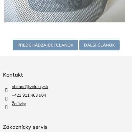
PREDCHÁDZAJÚCI ČLÁNOK
ĎALŠÍ ČLÁNOK
Z
á
p
Kontakt
ä
t
obchod
@
zaluzky.sk
i
+421 911 463 904
e
Žalúzky
Zákaznícky servis