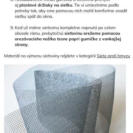
aj
plastové držiaky na sieťku
. Tie si umiestnime podľa
potreby tak, aby sme pomocou nich mohli komfortne osadiť
sieťku späť do okna.
Keď už máme sieťovinu kompletne napnutú po celom
obvode rámu, prebytočnú
sieťovinu orežeme pomocou
orezávacieho nožíka tesne popri gumičke z vonkajšej
strany.
Materiál na výmenu sieťoviny nájdete v kategórii
Siete proti hmyzu