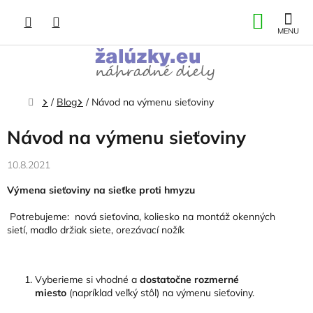
Prejsť
NÁKU
na
obsah
KOŠÍK
Domov
/
Blog
/
Návod na výmenu sieťoviny
Návod na výmenu sieťoviny
10.8.2021
Výmena sieťoviny na sieťke proti hmyzu
Potrebujeme: nová sieťovina, koliesko na montáž okenných
sietí, madlo držiak siete, orezávací nožík
Vyberieme si vhodné a
dostatočne rozmerné
miesto
(napríklad veľký stôl) na výmenu sieťoviny.