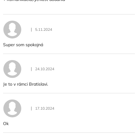
|
5.11.2024
Hodnotenie obchodu je 5 z 5 hviezdičiek.
Super som spokojná
|
24.10.2024
Hodnotenie obchodu je 5 z 5 hviezdičiek.
Je to v rámci Bratislavi.
|
17.10.2024
Hodnotenie obchodu je 5 z 5 hviezdičiek.
Ok