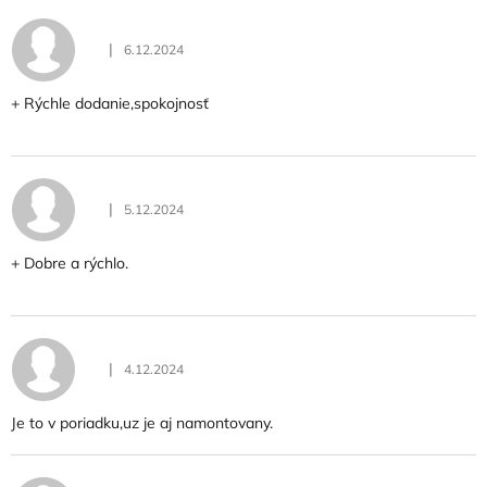
|
6.12.2024
Hodnotenie obchodu je 5 z 5 hviezdičiek.
+ Rýchle dodanie,spokojnosť
|
5.12.2024
Hodnotenie obchodu je 5 z 5 hviezdičiek.
+ Dobre a rýchlo.
|
4.12.2024
Hodnotenie obchodu je 5 z 5 hviezdičiek.
Je to v poriadku,uz je aj namontovany.