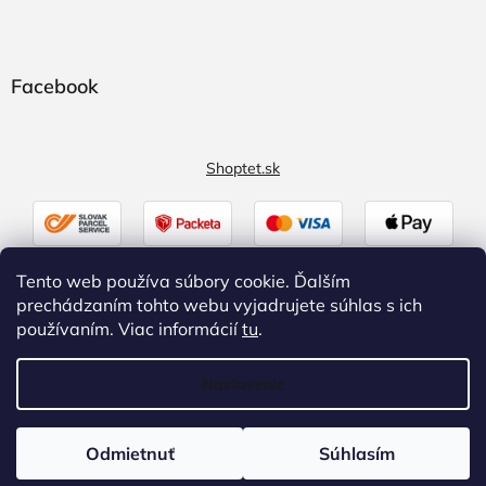
Facebook
Shoptet.sk
Tento web používa súbory cookie. Ďalším
prechádzaním tohto webu vyjadrujete súhlas s ich
používaním. Viac informácií
tu
.
Nastavenie
Vytvoril Shoptet
|
Upravil Balkys
Odmietnuť
Súhlasím
Copyright 2026
Zaluzky.eu
. Všetky práva vyhradené.