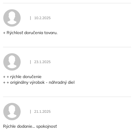
V
ý
p
|
10.2.2025
i
Hodnotenie obchodu je 5 z 5 hviezdičiek.
s
h
+ Rýchlosť doručenia tovaru.
o
d
n
o
|
23.1.2025
Hodnotenie obchodu je 5 z 5 hviezdičiek.
t
e
+ + rýchle doručenie
n
+ + originálny výrobok - náhradný diel
í
|
21.1.2025
Hodnotenie obchodu je 5 z 5 hviezdičiek.
Rýchle dodanie... spokojnosť