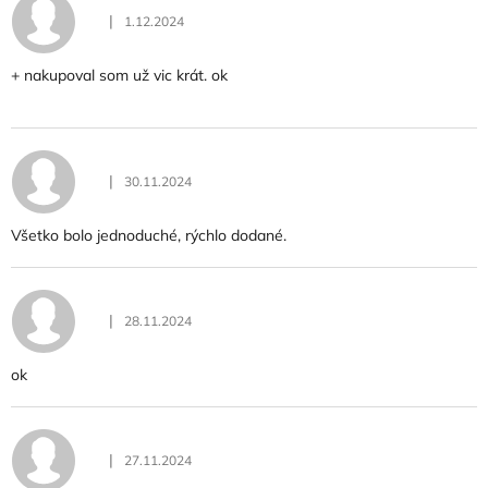
|
1.12.2024
Hodnotenie obchodu je 4 z 5 hviezdičiek.
+ nakupoval som už vic krát. ok
|
30.11.2024
Hodnotenie obchodu je 5 z 5 hviezdičiek.
Všetko bolo jednoduché, rýchlo dodané.
|
28.11.2024
Hodnotenie obchodu je 5 z 5 hviezdičiek.
ok
|
27.11.2024
Hodnotenie obchodu je 0 z 5 hviezdičiek.