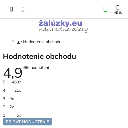
Prejsť
NÁKU
na
obsah
KOŠÍK
Domov
/
Hodnotenie obchodu
Hodnotenie obchodu
4,9
Priemerné
496 hodnotení
hodnotenie
obchodu
je
5
468x
4,9
z
4
21x
5
hviezdičiek.
3
0x
2
2x
1
5x
PRIDAŤ HODNOTENIE