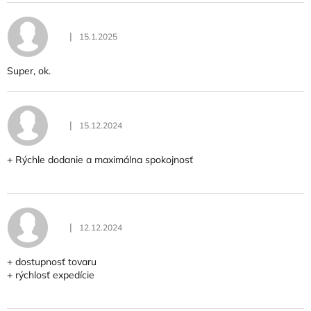
|
15.1.2025
Hodnotenie obchodu je 5 z 5 hviezdičiek.
Super, ok.
|
15.12.2024
Hodnotenie obchodu je 5 z 5 hviezdičiek.
+ Rýchle dodanie a maximálna spokojnosť
|
12.12.2024
Hodnotenie obchodu je 5 z 5 hviezdičiek.
+ dostupnosť tovaru
+ rýchlosť expedície