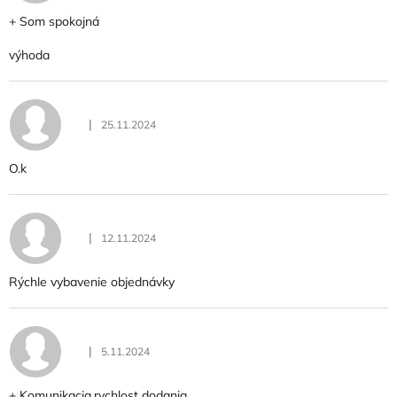
+ Som spokojná
výhoda
|
25.11.2024
Hodnotenie obchodu je 5 z 5 hviezdičiek.
O.k
|
12.11.2024
Hodnotenie obchodu je 5 z 5 hviezdičiek.
Rýchle vybavenie objednávky
|
5.11.2024
Hodnotenie obchodu je 5 z 5 hviezdičiek.
+ Komunikacia,rychlost dodania