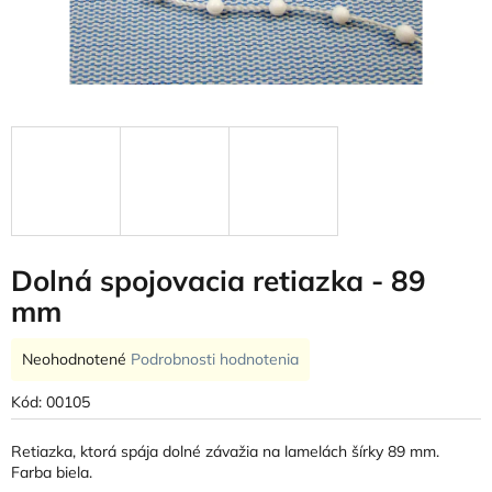
Dolná spojovacia retiazka - 89
mm
Priemerné
Neohodnotené
Podrobnosti hodnotenia
hodnotenie
produktu
Kód:
00105
je
0,0
Retiazka, ktorá spája dolné závažia na lamelách šírky 89 mm.
z
Farba biela.
5