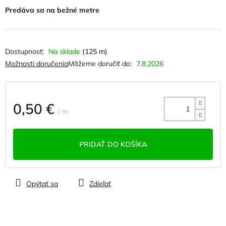
hviezdičiek.
Predáva sa na bežné metre
Na sklade
(125 m)
Možnosti doručenia
Môžeme doručiť do:
7.8.2026
0,50 €
/ m
Jednotková
cena:
PRIDAŤ DO KOŠÍKA
Opýtať sa
Zdieľať