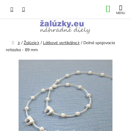
Prejsť
NÁKU
na
obsah
KOŠÍK
Domov
/
Žalúzie
/
Látkové vertikálne
/
Dolná spojovacia
retiazka - 89 mm