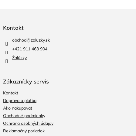
Z
á
p
Kontakt
ä
t
obchod
@
zaluzky.sk
i
+421 911 463 904
e
Žalúzky
Zákaznícky servis
Kontakt
Doprava a platba
Ako nakupovať
Obchodné podmienky
Ochrana osobných údajov
Reklamačný poriadok