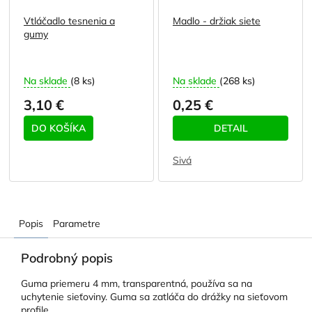
Vtláčadlo tesnenia a
Madlo - držiak siete
gumy
Na sklade
(8 ks)
Na sklade
(268 ks)
3,10 €
0,25 €
DO KOŠÍKA
DETAIL
Sivá
Popis
Parametre
Podrobný popis
Guma priemeru 4 mm, transparentná, používa sa na
uchytenie sieťoviny. Guma sa zatláča do drážky na sieťovom
profile.