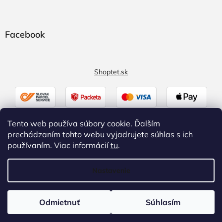
Facebook
Shoptet.sk
Tento web používa súbory cookie. Ďalším
prechádzaním tohto webu vyjadrujete súhlas s ich
používaním. Viac informácií
tu
.
Nastavenie
Vytvoril Shoptet
|
Upravil Balkys
Odmietnuť
Súhlasím
Copyright 2026
Zaluzky.eu
. Všetky práva vyhradené.