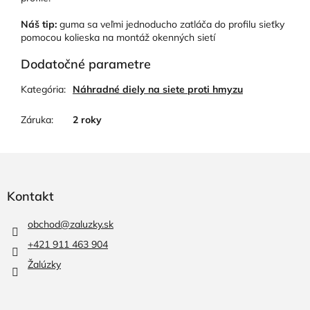
Náš tip:
guma sa veľmi jednoducho zatláča do profilu sieťky
pomocou kolieska na montáž okenných sietí
Dodatočné parametre
Kategória
:
Náhradné diely na siete proti hmyzu
Záruka
:
2 roky
Z
á
p
Kontakt
ä
t
obchod
@
zaluzky.sk
i
+421 911 463 904
e
Žalúzky