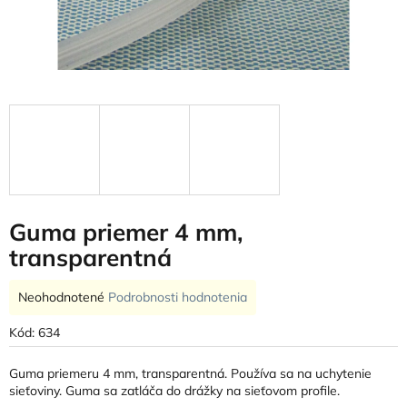
Guma priemer 4 mm,
transparentná
Priemerné
Neohodnotené
Podrobnosti hodnotenia
hodnotenie
produktu
Kód:
634
je
0,0
Guma priemeru 4 mm, transparentná. Používa sa na uchytenie
z
sieťoviny. Guma sa zatláča do drážky na sieťovom profile.
5