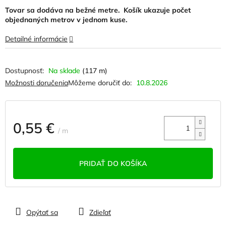
hviezdičiek.
Tovar sa dodáva na bežné metre. Košík ukazuje počet
objednaných metrov v jednom kuse.
Detailné informácie
Na sklade
(117 m)
Možnosti doručenia
Môžeme doručiť do:
10.8.2026
0,55 €
/ m
Jednotková
cena:
PRIDAŤ DO KOŠÍKA
Opýtať sa
Zdieľať