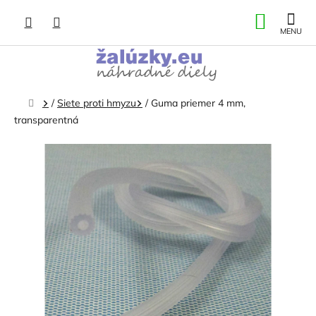
Prejsť
NÁKU
na
obsah
KOŠÍK
Domov
/
Siete proti hmyzu
/
Guma priemer 4 mm,
transparentná