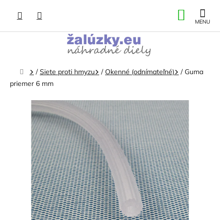
Prejsť
NÁKU
na
obsah
KOŠÍK
Domov
/
Siete proti hmyzu
/
Okenné (odnímateľné)
/
Guma
priemer 6 mm