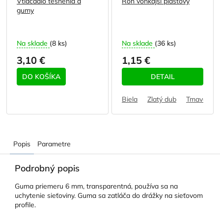
Vtláčadlo tesnenia a
Roh vonkajší plastový
gumy
Na sklade
(8 ks)
Na sklade
(36 ks)
3,10 €
1,15 €
DO KOŠÍKA
DETAIL
Biela
Zlatý dub
Tmavohne
Popis
Parametre
Podrobný popis
Guma priemeru 6 mm, transparentná, používa sa na
uchytenie sieťoviny. Guma sa zatláča do drážky na sieťovom
profile.