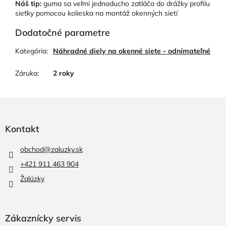
Náš tip:
guma sa veľmi jednoducho zatláča do drážky profilu
sieťky pomocou kolieska na montáž okenných sietí
Dodatočné parametre
Kategória
:
Náhradné diely na okenné siete - odnímateľné
Záruka
:
2 roky
Z
á
p
Kontakt
ä
t
obchod
@
zaluzky.sk
i
+421 911 463 904
e
Žalúzky
Zákaznícky servis