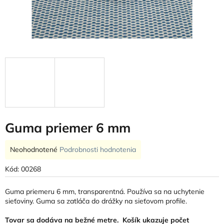
Guma priemer 6 mm
Priemerné
Neohodnotené
Podrobnosti hodnotenia
hodnotenie
produktu
Kód:
00268
je
0,0
Guma priemeru 6 mm, transparentná. Používa sa na uchytenie
z
sieťoviny. Guma sa zatláča do drážky na sieťovom profile.
5
hviezdičiek.
Tovar sa dodáva na bežné metre. Košík ukazuje počet