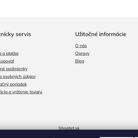
nícky servis
Užitočné informácie
O nás
 a platba
Opravy
kupovať
Blog
né podmienky
a osobných údajov
čný poriadok
cia a vrátenie tovaru
Shoptet.sk