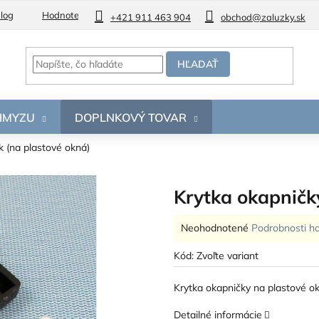
log
Hodnotenie obchodu
+421 911 463 904
obchod@zaluzky.sk
HĽADAŤ
 HMYZU
DOPLNKOVÝ TOVAR
k (na plastové okná)
Krytka okapničky
Priemerné
Neohodnotené
Podrobnosti h
hodnotenie
produktu
Kód:
Zvoľte variant
je
0,0
Krytka okapničky na plastové ok
z
5
Detailné informácie