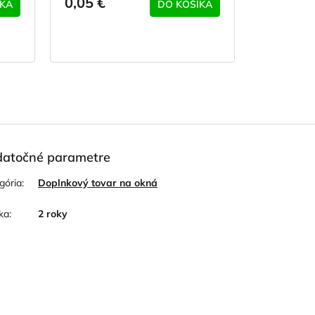
0,05 €
ÍKA
DO KOŠÍKA
atočné parametre
gória
:
Doplnkový tovar na okná
ka
:
2 roky