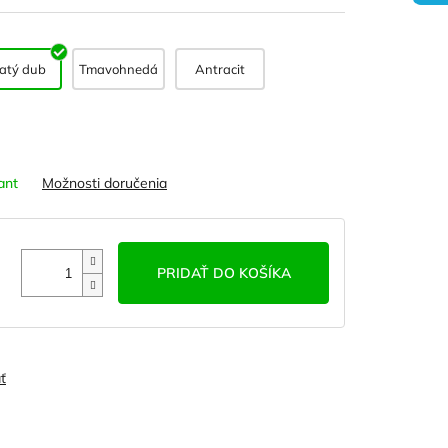
latý dub
Tmavohnedá
Antracit
ant
Možnosti doručenia
PRIDAŤ DO KOŠÍKA
ť