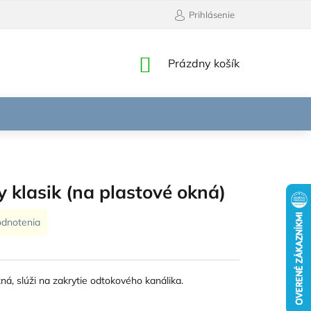
Prihlásenie
NÁKUPNÝ
Prázdny košík
KOŠÍK
 klasik (na plastové okná)
odnotenia
ná, slúži na zakrytie odtokového kanálika.