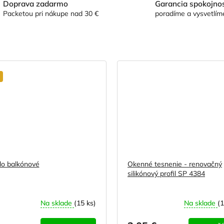
Doprava zadarmo
Garancia spokojnos
Packetou pri nákupe nad 30 €
poradíme a vysvetlím
o balkónové
Okenné tesnenie - renovačný
silikónový profil SP 4384
Na sklade
(15 ks)
Na sklade
(