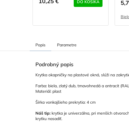
10,25 €
DO KOŠÍKA
5,7
Biel
Popis
Parametre
Podrobný popis
Krytka okapničky na plastové okná, slúži na zakryt
Farba: biela, zlatý dub, tmavohnedá a antracit (RA
Materiál: plast
Šírka vonkajšieho prekrytia: 4 cm
Náš tip:
krytka je univerzálna, pri menších otvoroc
krytku nasadiť.