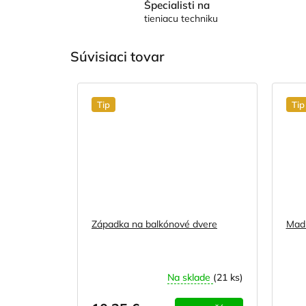
Špecialisti na
tieniacu techniku
Súvisiaci tovar
Tip
Tip
Západka na balkónové dvere
Madl
Na sklade
(21 ks)