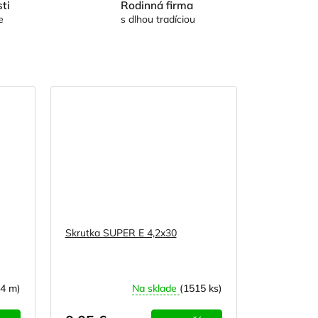
ti
Rodinná firma
e
s dlhou tradíciou
Skrutka SUPER E 4,2x30
14 m)
Na sklade
(1515 ks)