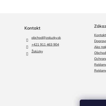
Z
á
p
Zákaz
Kontakt
ä
Kontakt
t
obchod
@
zaluzky.sk
i
Doprava
+421 911 463 904
e
Ako na
Žalúzky
Obchod
Ochran
Reklama
Reklamá