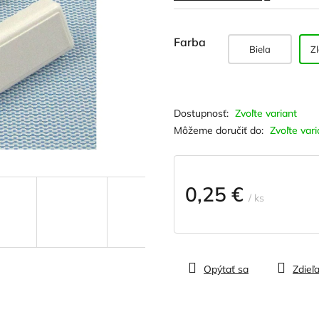
hviezdičiek.
Farba
Biela
Z
Zvoľte variant
Môžeme doručiť do:
Zvoľte vari
0,25 €
/ ks
Jednotková
cena:
Opýtať sa
Zdieľa