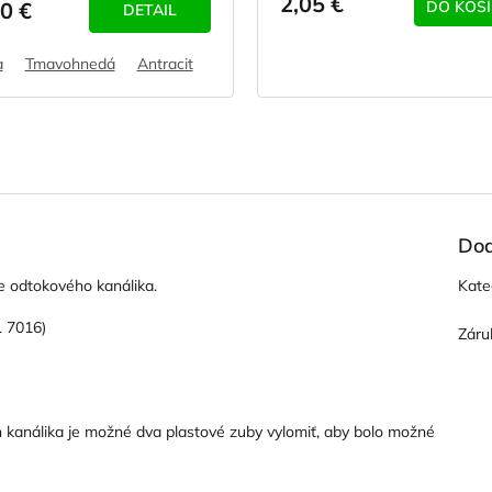
2,05 €
0 €
DO KOŠ
DETAIL
a
Tmavohnedá
Antracit
Bronz
Dod
ie odtokového kanálika.
Kate
L 7016)
Záru
h kanálika je možné dva plastové zuby vylomiť, aby bolo možné