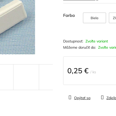
hviezdičiek.
Farba
Biela
Z
Zvoľte variant
Môžeme doručiť do:
Zvoľte vari
0,25 €
/ ks
Jednotková
cena:
Opýtať sa
Zdieľa