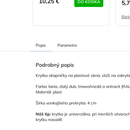
10,25 €
DO KOŠÍKA
5,7
Biel
Popis
Parametre
Podrobný popis
Krytka okapničky na plastové okná, slúži na zakryt
Farba: biela, zlatý dub, tmavohnedá a antracit (RA
Materiál: plast
Šírka vonkajšieho prekrytia: 4 cm
Náš tip:
krytka je univerzálna, pri menších otvoroc
krytku nasadiť.