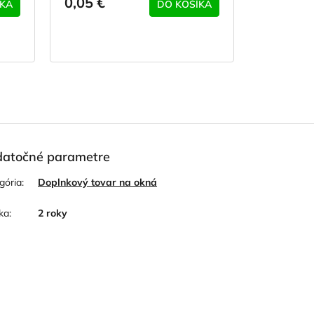
0,05 €
ÍKA
DO KOŠÍKA
atočné parametre
gória
:
Doplnkový tovar na okná
ka
:
2 roky