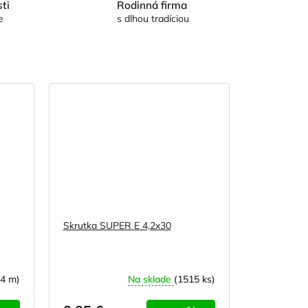
ti
Rodinná firma
e
s dlhou tradíciou
Skrutka SUPER E 4,2x30
14 m)
Na sklade
(1515 ks)