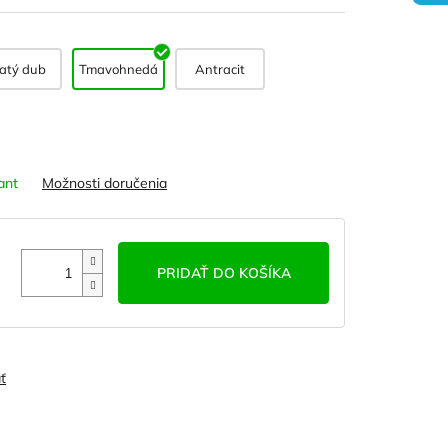
latý dub
Tmavohnedá
Antracit
ant
Možnosti doručenia
PRIDAŤ DO KOŠÍKA
ť