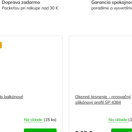
Doprava zadarmo
Garancia spokojnos
Packetou pri nákupe nad 30 €
poradíme a vysvetlím
o balkónové
Okenné tesnenie - renovačný
silikónový profil SP 4384
Na sklade
(15 ks)
Na sklade
(