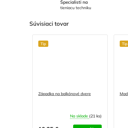
Špecialisti na
tieniacu techniku
Súvisiaci tovar
Tip
Tip
Západka na balkónové dvere
Madl
Na sklade
(21 ks)