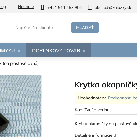
log
Hodnotenie obchodu
+421 911 463 904
obchod@zaluzky.sk
HĽADAŤ
 HMYZU
DOPLNKOVÝ TOVAR
k (na plastové okná)
Krytka okapničky
Priemerné
Neohodnotené
Podrobnosti h
hodnotenie
produktu
Kód:
Zvoľte variant
je
0,0
Krytka okapničky na plastové ok
z
5
Detailné informácie