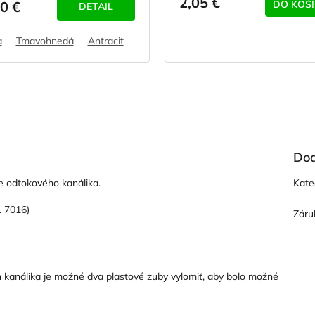
2,05 €
0 €
DO KOŠ
DETAIL
a
Tmavohnedá
Antracit
Bronz
Dod
ie odtokového kanálika.
Kate
L 7016)
Záru
h kanálika je možné dva plastové zuby vylomiť, aby bolo možné