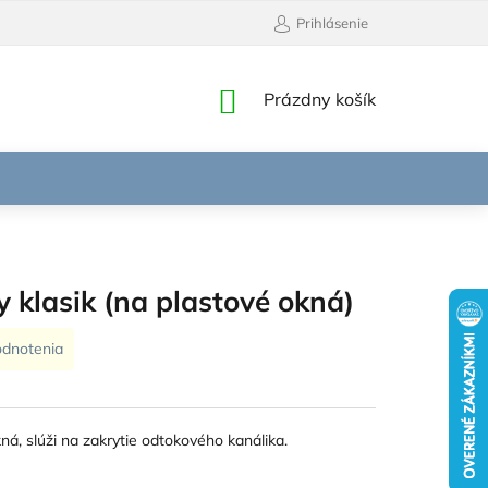
Prihlásenie
NÁKUPNÝ
Prázdny košík
KOŠÍK
 klasik (na plastové okná)
odnotenia
ná, slúži na zakrytie odtokového kanálika.