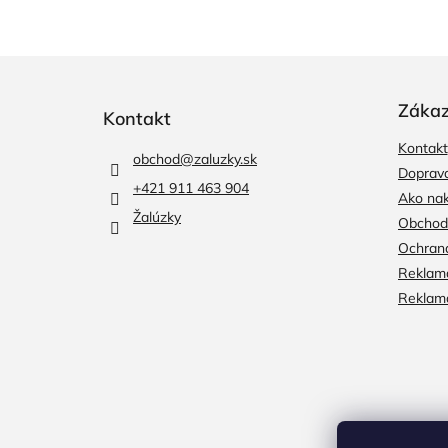
Z
á
p
Zákaz
Kontakt
ä
Kontakt
t
obchod
@
zaluzky.sk
i
Doprava
+421 911 463 904
e
Ako na
Žalúzky
Obchod
Ochran
Reklama
Reklamá