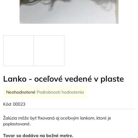
Lanko - oceľové vedené v plaste
Priemerné
Neohodnotené
Podrobnosti hodnotenia
hodnotenie
produktu
Kód:
00023
je
0,0
Žalúzia môže byť fixovaná aj oceľovým lankom, ktoré je
z
poplastované.
5
hviezdičiek.
Tovar sa dodáva na bežné metre.