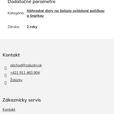
Dodatočné parametre
Náhradné diely na žalúzie ovládané paličkou
Kategória
:
a šnúrkou
Záruka
:
2 roky
Z
á
p
Kontakt
ä
t
obchod
@
zaluzky.sk
i
+421 911 463 904
e
Žalúzky
Zákaznícky servis
Kontakt