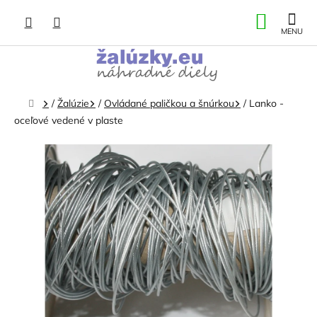
Prejsť
NÁKU
na
obsah
KOŠÍK
Domov
/
Žalúzie
/
Ovládané paličkou a šnúrkou
/
Lanko -
oceľové vedené v plaste