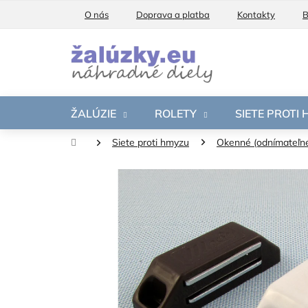
Prejsť
O nás
Doprava a platba
Kontakty
B
na
obsah
ŽALÚZIE
ROLETY
SIETE PROTI
Domov
Siete proti hmyzu
Okenné (odnímateľn