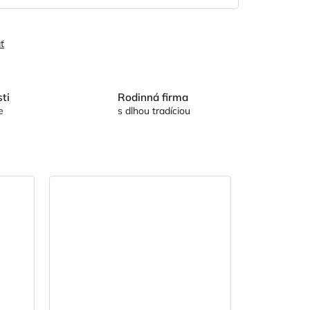
ť
ti
Rodinná firma
e
s dlhou tradíciou