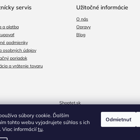
nícky servis
Užitočné informácie
O nás
 a platba
Opravy
kupovať
Blog
né podmienky
a osobných údajov
čný poriadok
cia a vrátenie tovaru
Shoptet.sk
oužíva súbory cookie. Ďalším
Odmietnuť
m tohto webu vyjadrujete súhlas s ich
 Viac informácií
tu
.