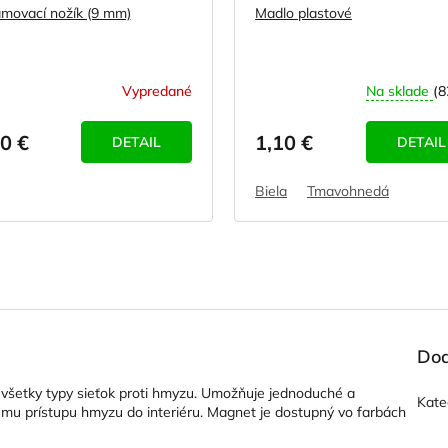
movací nožík (9 mm)
Madlo plastové
Vypredané
Na sklade
(8
0 €
1,10 €
DETAIL
DETAIL
Biela
Tmavohnedá
Dod
 všetky typy sieťok proti hmyzu. Umožňuje jednoduché a
Kate
ému prístupu hmyzu do interiéru. Magnet je dostupný vo farbách