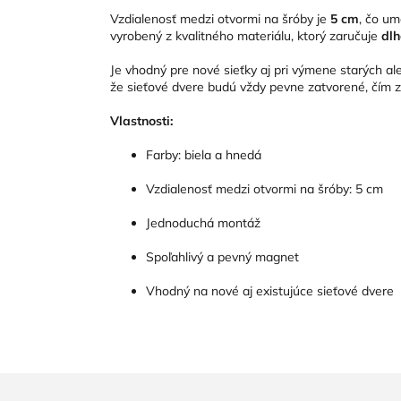
Vzdialenosť medzi otvormi na šróby je
5 cm
, čo um
vyrobený z kvalitného materiálu, ktorý zaručuje
dlh
Je vhodný pre nové sieťky aj pri výmene starých a
že sieťové dvere budú vždy pevne zatvorené, čím 
Vlastnosti:
Farby: biela a hnedá
Vzdialenosť medzi otvormi na šróby: 5 cm
Jednoduchá montáž
Spoľahlivý a pevný magnet
Vhodný na nové aj existujúce sieťové dvere
Z