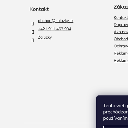
á
p
Zákaz
Kontakt
ä
Kontakt
t
obchod
@
zaluzky.sk
i
Doprava
+421 911 463 904
e
Ako na
Žalúzky
Obchod
Ochran
Reklama
Reklamá
Tento web p
prechádzaní
používaním.