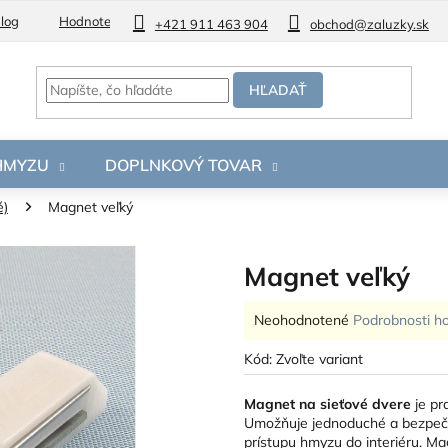
log
Hodnotenie obchodu
+421 911 463 904
obchod@zaluzky.sk
HĽADAŤ
 HMYZU
DOPLNKOVÝ TOVAR
é)
Magnet veľký
Magnet veľký
Priemerné
Neohodnotené
Podrobnosti h
hodnotenie
produktu
Kód:
Zvoľte variant
je
0,0
Magnet na sieťové dvere
je pr
z
Umožňuje jednoduché a bezpečn
5
prístupu hmyzu do interiéru. M