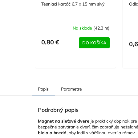
Tesniaci kartáč 6,7 x 15 mm sivý
Odla
Na sklade
(42,3 m)
0,80 €
DO KOŠÍKA
0,6
Popis
Parametre
Podrobný popis
Magnet na sieťové dvere
je praktický doplnok pre
bezpečné zatváranie dverí, čím zabraňuje neželan
biela a hnedá
, aby ladil s väčšinou dverí a rámov.