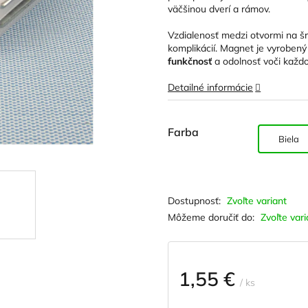
hviezdičiek.
väčšinou dverí a rámov.
Vzdialenosť medzi otvormi na š
komplikácií. Magnet je vyrobený
funkčnosť
a odolnosť voči každ
Detailné informácie
Farba
Biela
Zvoľte variant
Môžeme doručiť do:
Zvoľte vari
1,55 €
/ ks
Jednotková