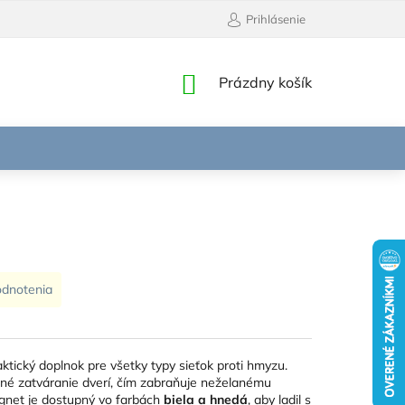
Prihlásenie
NÁKUPNÝ
Prázdny košík
KOŠÍK
odnotenia
aktický doplnok pre všetky typy sieťok proti hmyzu.
é zatváranie dverí, čím zabraňuje neželanému
agnet je dostupný vo farbách
biela a hnedá
, aby ladil s