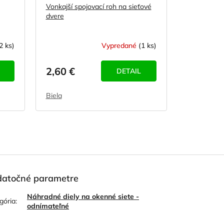
Vonkajší spojovací roh na sieťové
dvere
2 ks)
Vypredané
(1 ks)
2,60 €
DETAIL
Biela
atočné parametre
Náhradné diely na okenné siete -
gória
:
odnímateľné