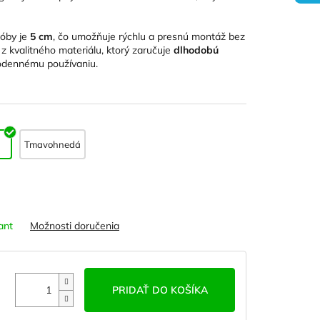
róby je
5 cm
, čo umožňuje rýchlu a presnú montáž bez
 z kvalitného materiálu, ktorý zaručuje
dlhodobú
odennému používaniu.
Tmavohnedá
ant
Možnosti doručenia
PRIDAŤ DO KOŠÍKA