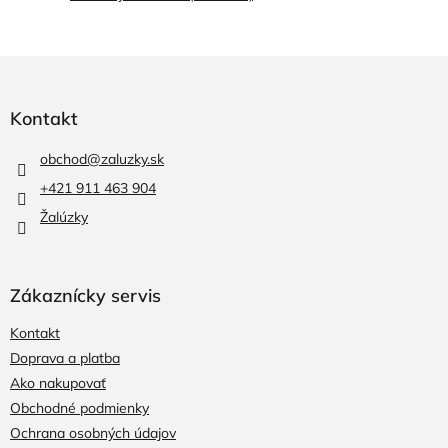
Z
á
p
Kontakt
ä
t
obchod
@
zaluzky.sk
i
+421 911 463 904
e
Žalúzky
Zákaznícky servis
Kontakt
Doprava a platba
Ako nakupovať
Obchodné podmienky
Ochrana osobných údajov