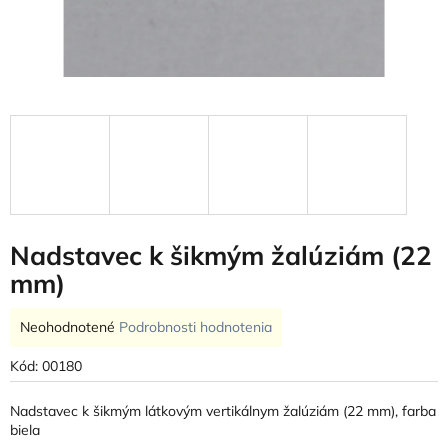
Nadstavec k šikmým žalúziám (22
mm)
Priemerné
Neohodnotené
Podrobnosti hodnotenia
hodnotenie
produktu
Kód:
00180
je
0,0
Nadstavec k šikmým látkovým vertikálnym žalúziám (22 mm), farba
z
biela
5