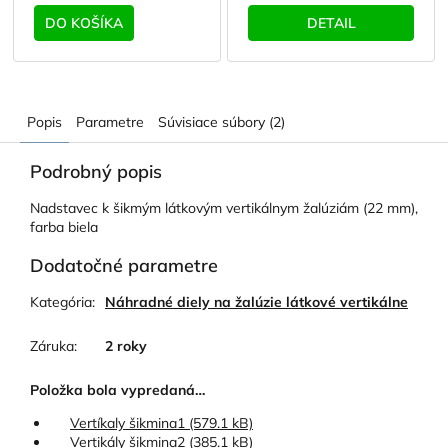
DO KOŠÍKA
DETAIL
Popis
Parametre
Súvisiace súbory (2)
Podrobný popis
Nadstavec k šikmým látkovým vertikálnym žalúziám (22 mm),
farba biela
Dodatočné parametre
Kategória
:
Náhradné diely na žalúzie látkové vertikálne
Záruka
:
2 roky
Položka bola vypredaná…
Vertíkaly šikmina1 (579.1 kB)
Vertikály šikmina2 (385.1 kB)