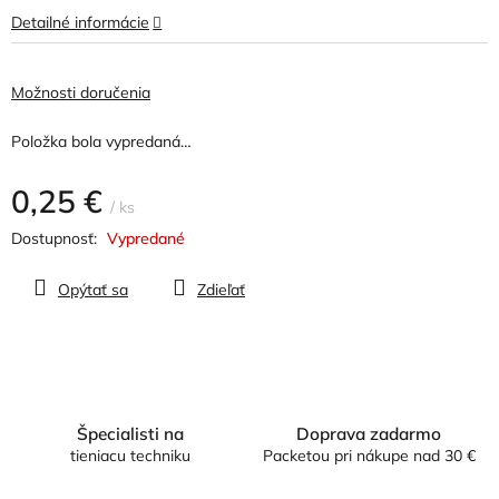
hviezdičiek.
Detailné informácie
Možnosti doručenia
Položka bola vypredaná…
0,25 €
/ ks
Jednotková
Vypredané
cena:
Opýtať sa
Zdieľať
Špecialisti na
Doprava zadarmo
tieniacu techniku
Packetou pri nákupe nad 30 €