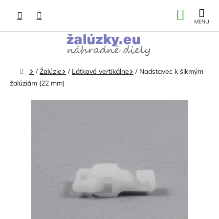
Prejsť
NÁKU
na
obsah
KOŠÍK
Domov
/
Žalúzie
/
Látkové vertikálne
/
Nadstavec k šikmým
žalúziám (22 mm)