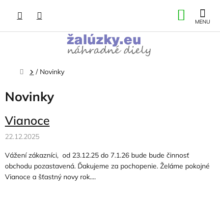
Prejsť
NÁKU
na
obsah
KOŠÍK
Domov
/
Novinky
Novinky
V
Vianoce
ý
22.12.2025
p
i
Vážení zákazníci, od 23.12.25 do 7.1.26 bude bude činnosť
s
obchodu pozastavená. Ďakujeme za pochopenie. Želáme pokojné
č
Vianoce a šťastný novy rok....
l
á
n
k