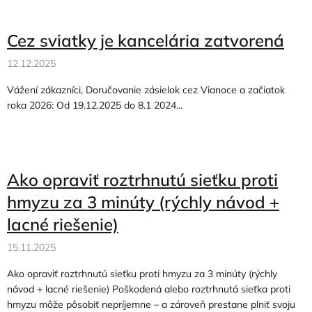
o
v
Cez sviatky je kancelária zatvorená
12.12.2025
Vážení zákazníci, Doručovanie zásielok cez Vianoce a začiatok
roka 2026: Od 19.12.2025 do 8.1 2024...
Ako opraviť roztrhnutú sieťku proti
hmyzu za 3 minúty (rýchly návod +
lacné riešenie)
15.11.2025
Ako opraviť roztrhnutú sieťku proti hmyzu za 3 minúty (rýchly
návod + lacné riešenie) Poškodená alebo roztrhnutá sieťka proti
hmyzu môže pôsobiť nepríjemne – a zároveň prestane plniť svoju