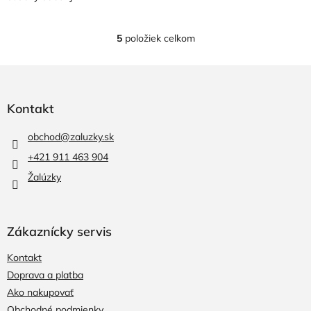
5
položiek celkom
O
v
l
Z
á
á
d
p
Kontakt
a
ä
c
t
i
obchod
@
zaluzky.sk
i
e
+421 911 463 904
e
p
r
Žalúzky
v
k
y
v
Zákaznícky servis
ý
p
Kontakt
i
Doprava a platba
s
Ako nakupovať
u
Obchodné podmienky