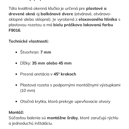
Táto kvalitná okenná kľučka je určená pre
plastové a
drevené okná
aj
balkónové dvere
(otváravé, otváravo-
sklopné alebo sklopné). Je vyrobená z
eloxovaného hliníka
s
plastovou rozetou a má
bielu práškovo lakovanú farbu
F9016
.
Technické vlastnosti:
Štvorhran:
7 mm
Dĺžky:
35 mm alebo 45 mm
Presná aretácia v
45° krokoch
Plastová rozeta s podpornými montážnymi výstupkami
(10 mm)
Otočná krytka, ktorá prekryje upevňovacie otvory
Montáž:
Súčasťou balenia sú
montážne šróby
, ktoré zaručujú rýchlu
a jednoduchú inštaláciu.