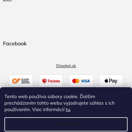
Facebook
Shoptet.sk
Tento web používa súbory cookie. Ďalším
prechádzaním tohto webu vyjadrujete súhlas s ich
používaním. Viac informácií
tu
.
Nastavenie
Vytvoril Shoptet
|
Upravil Balkys