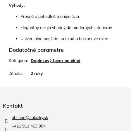
Výhody:
Presná a pohodlná manipulácia
Elegantný dizajn vhodný do moderných interiérov
Univerzálne použitie na okná a balkónové dvere
Dodatočné parametre
Kategória
:
Doplnkový tovar na okná
Záruka
:
2 roky
Z
á
p
Kontakt
ä
t
obchod
@
zaluzky.sk
i
+421 911 463 904
e