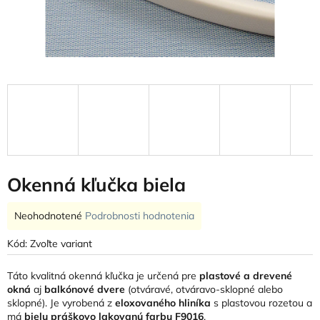
Okenná kľučka biela
Priemerné
Neohodnotené
Podrobnosti hodnotenia
hodnotenie
produktu
Kód:
Zvoľte variant
je
0,0
Táto kvalitná okenná kľučka je určená pre
plastové a drevené
z
okná
aj
balkónové dvere
(otváravé, otváravo-sklopné alebo
5
sklopné). Je vyrobená z
eloxovaného hliníka
s plastovou rozetou a
hviezdičiek.
má
bielu práškovo lakovanú farbu F9016
.