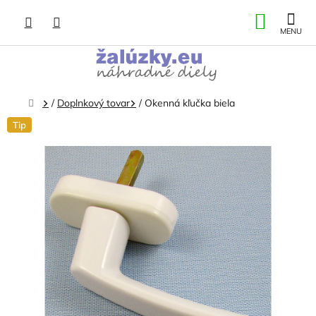
Prejsť
NÁKU
na
obsah
KOŠÍK
Domov
/
Doplnkový tovar
/
Okenná kľučka biela
Tip