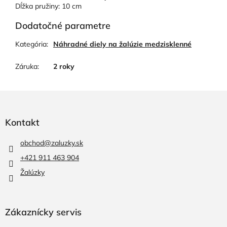
Dĺžka pružiny: 10 cm
Dodatočné parametre
Kategória
:
Náhradné diely na žalúzie medzisklenné
Záruka
:
2 roky
Z
á
p
Kontakt
ä
t
obchod
@
zaluzky.sk
i
+421 911 463 904
e
Žalúzky
Zákaznícky servis