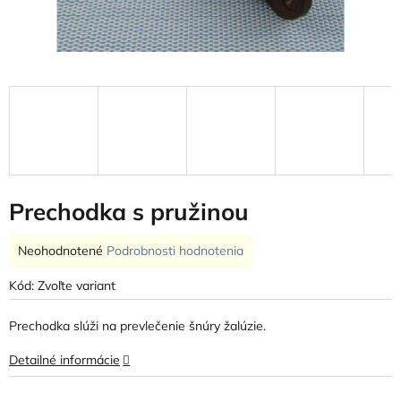
Prechodka s pružinou
Priemerné
Neohodnotené
Podrobnosti hodnotenia
hodnotenie
produktu
Kód:
Zvoľte variant
je
0,0
Prechodka slúži na prevlečenie šnúry žalúzie.
z
5
Detailné informácie
hviezdičiek.