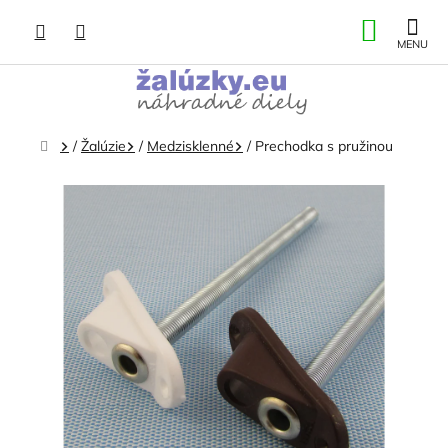
Prejsť
NÁKU
na
obsah
KOŠÍK
Domov
/
Žalúzie
/
Medzisklenné
/
Prechodka s pružinou