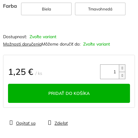
Farba
Biela
Tmavohnedá
Zvoľte variant
Možnosti doručenia
Môžeme doručiť do:
Zvoľte variant
1,25 €
/ ks
Jednotková
cena:
PRIDAŤ DO KOŠÍKA
Opýtať sa
Zdieľať