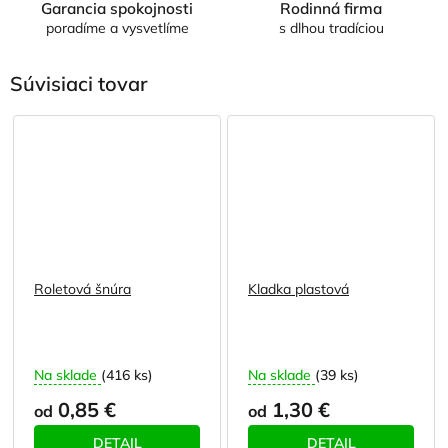
Garancia spokojnosti
Rodinná firma
poradíme a vysvetlíme
s dlhou tradíciou
Súvisiaci tovar
Roletová šnúra
Kladka plastová
Na sklade
(416 ks)
Na sklade
(39 ks)
0,85 €
1,30 €
od
od
DETAIL
DETAIL