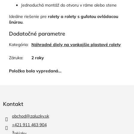
Jednoduchá montáž do otvoru v ráme alebo stene
Ideálne riešenie pre
rolety a rolety s guľatou ovládacou
šnúrou
.
Dodatočné parametre
Kategória
:
Náhradné diely na vonkajšie plastové rolety
Záruka
:
2 roky
Položka bola vypredaná…
Z
á
p
Kontakt
ä
t
obchod
@
zaluzky.sk
i
+421 911 463 904
e
Žalúzky