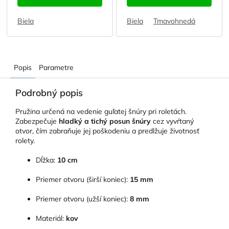
Biela
Biela
Tmavohnedá
Popis
Parametre
Podrobný popis
Pružina určená na vedenie guľatej šnúry pri roletách.
Zabezpečuje
hladký a tichý posun šnúry
cez vyvŕtaný
otvor, čím zabraňuje jej poškodeniu a predlžuje životnosť
rolety.
Dĺžka:
10 cm
Priemer otvoru (širší koniec):
15 mm
Priemer otvoru (užší koniec):
8 mm
Materiál:
kov