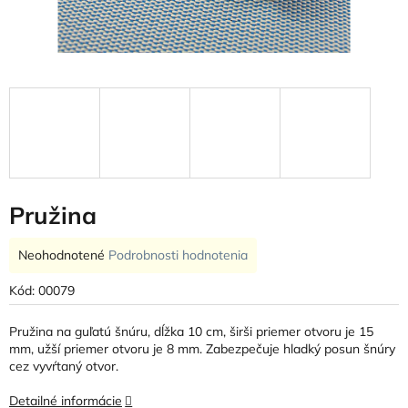
Pružina
Priemerné
Neohodnotené
Podrobnosti hodnotenia
hodnotenie
produktu
Kód:
00079
je
0,0
Pružina na guľatú šnúru, dĺžka 10 cm, širši priemer otvoru je 15
z
mm, užší priemer otvoru je 8 mm. Zabezpečuje hladký posun šnúry
5
cez vyvŕtaný otvor.
hviezdičiek.
Detailné informácie