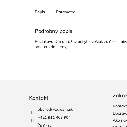
Popis
Parametre
Podrobný popis
Pozinkovaný montážny úchyt - vešiak žalúzie, un
smerom do steny,
Z
á
p
Zákaz
Kontakt
ä
Kontakt
t
obchod
@
zaluzky.sk
i
Doprava
+421 911 463 904
e
Ako na
Žalúzky