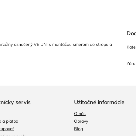
Dod
iverzálny označený VE UNI s montážou smerom do stropu a
Kate
Záru
nícky servis
Užitočné informácie
O nás
 a platba
Opravy
kupovať
Blog