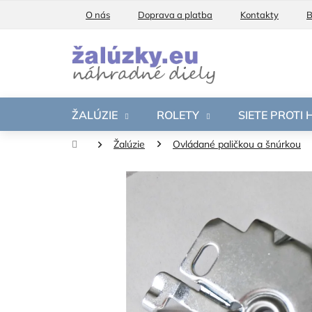
Prejsť
O nás
Doprava a platba
Kontakty
B
na
obsah
ŽALÚZIE
ROLETY
SIETE PROTI
Domov
Žalúzie
Ovládané paličkou a šnúrkou