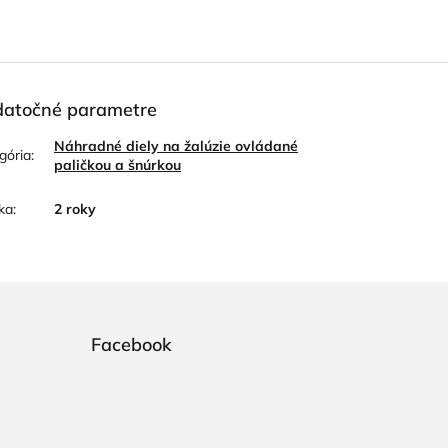
atočné parametre
Náhradné diely na žalúzie ovládané
gória
:
paličkou a šnúrkou
ka
:
2 roky
Facebook