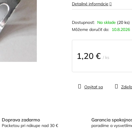
hviezdičiek.
Detailné informácie
Na sklade
(20 ks)
Môžeme doručiť do:
10.8.2026
1,20 €
/ ks
Jednotková
cena:
Opýtať sa
Zdieľa
Doprava zadarmo
Garancia spokojnos
Packetou pri nákupe nad 30 €
poradíme a vysvetlím