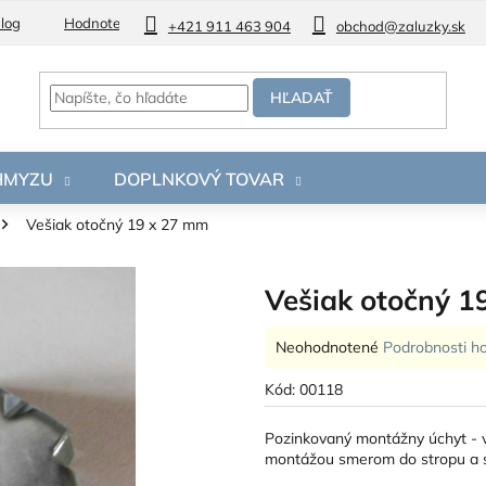
log
Hodnotenie obchodu
+421 911 463 904
obchod@zaluzky.sk
HĽADAŤ
 HMYZU
DOPLNKOVÝ TOVAR
Vešiak otočný 19 x 27 mm
Vešiak otočný 1
Priemerné
Neohodnotené
Podrobnosti h
hodnotenie
produktu
Kód:
00118
je
0,0
Pozinkovaný montážny úchyt - v
z
montážou smerom do stropu a 
5