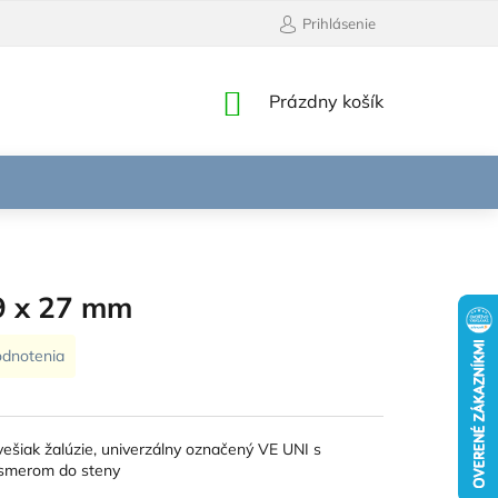
Prihlásenie
NÁKUPNÝ
Prázdny košík
KOŠÍK
9 x 27 mm
odnotenia
ešiak žalúzie, univerzálny označený VE UNI s
smerom do steny