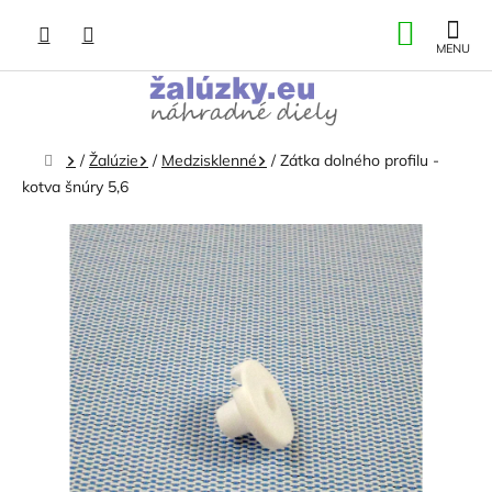
Prejsť
NÁKU
na
obsah
KOŠÍK
Domov
/
Žalúzie
/
Medzisklenné
/
Zátka dolného profilu -
kotva šnúry 5,6