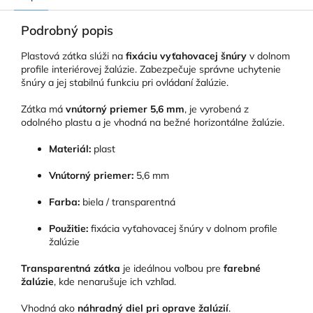
Podrobný popis
Plastová zátka slúži na
fixáciu vyťahovacej šnúry
v dolnom
profile interiérovej žalúzie. Zabezpečuje správne uchytenie
šnúry a jej stabilnú funkciu pri ovládaní žalúzie.
Zátka má
vnútorný priemer 5,6 mm
, je vyrobená z
odolného plastu a je vhodná na bežné horizontálne žalúzie.
Materiál:
plast
Vnútorný priemer:
5,6 mm
Farba:
biela / transparentná
Použitie:
fixácia vyťahovacej šnúry v dolnom profile
žalúzie
Transparentná zátka
je ideálnou voľbou pre
farebné
žalúzie
, kde nenarušuje ich vzhľad.
Vhodná ako
náhradný diel pri oprave žalúzií
.