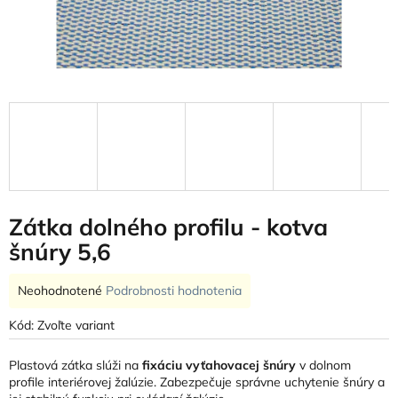
Zátka dolného profilu - kotva
šnúry 5,6
Priemerné
Neohodnotené
Podrobnosti hodnotenia
hodnotenie
produktu
Kód:
Zvoľte variant
je
0,0
Plastová zátka slúži na
fixáciu vyťahovacej šnúry
v dolnom
z
profile interiérovej žalúzie. Zabezpečuje správne uchytenie šnúry a
5