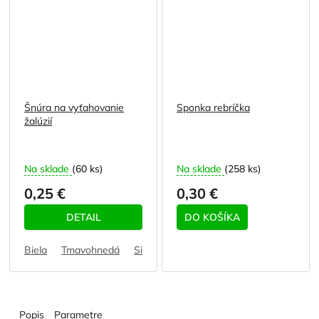
Šnúra na vyťahovanie
Sponka rebríčka
žalúzií
Na sklade
(60 ks)
Na sklade
(258 ks)
0,25 €
0,30 €
DETAIL
DO KOŠÍKA
Biela
Tmavohnedá
Sivá
Béžová (vanilka)
Popis
Parametre