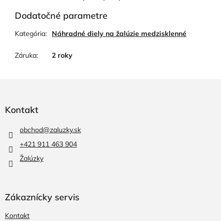
Dodatočné parametre
Kategória
:
Náhradné diely na žalúzie medzisklenné
Záruka
:
2 roky
Z
á
p
Kontakt
ä
t
obchod
@
zaluzky.sk
i
+421 911 463 904
e
Žalúzky
Zákaznícky servis
Kontakt