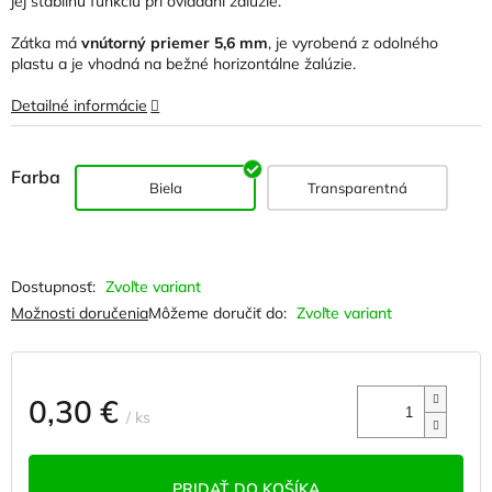
jej stabilnú funkciu pri ovládaní žalúzie.
hviezdičiek.
Zátka má
vnútorný priemer 5,6 mm
, je vyrobená z odolného
plastu a je vhodná na bežné horizontálne žalúzie.
Detailné informácie
Farba
Biela
Transparentná
Zvoľte variant
Možnosti doručenia
Môžeme doručiť do:
Zvoľte variant
0,30 €
/ ks
Jednotková
cena:
PRIDAŤ DO KOŠÍKA