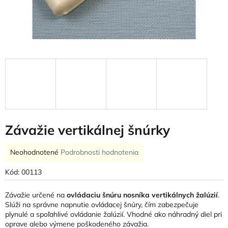
Závažie vertikálnej šnúrky
Priemerné
Neohodnotené
Podrobnosti hodnotenia
hodnotenie
produktu
Kód:
00113
je
0,0
Závažie určené na
ovládaciu šnúru nosníka vertikálnych žalúzií
.
z
Slúži na správne napnutie ovládacej šnúry, čím zabezpečuje
5
plynulé a spoľahlivé ovládanie žalúzií. Vhodné ako náhradný diel pri
hviezdičiek.
oprave alebo výmene poškodeného závažia.