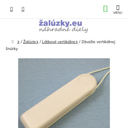
Prejsť
NÁKU
na
obsah
KOŠÍK
Domov
/
Žalúzie
/
Látkové vertikálne
/
Závažie vertikálnej
šnúrky