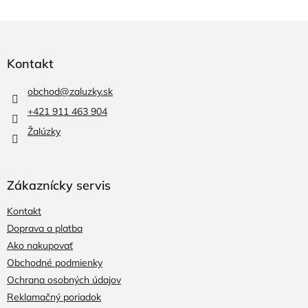
Z
á
p
Kontakt
ä
t
obchod
@
zaluzky.sk
i
+421 911 463 904
e
Žalúzky
Zákaznícky servis
Kontakt
Doprava a platba
Ako nakupovať
Obchodné podmienky
Ochrana osobných údajov
Reklamačný poriadok