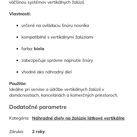
väčšinou systémov vertikálnych žalúzií.
Vlastnosti:
určené na ovládaciu šnúru nosníka
kompatibilné s vertikálnymi žalúziami
farba:
biela
zabezpečuje správne napnutie šnúry
vhodné ako náhradný diel
Použitie:
Ideálne pri servise a údržbe vertikálnych žalúzií v
domácnostiach, kanceláriách a komerčných priestoroch.
Dodatočné parametre
Kategória
:
Náhradné diely na žalúzie látkové vertikálne
Záruka
:
2 roky