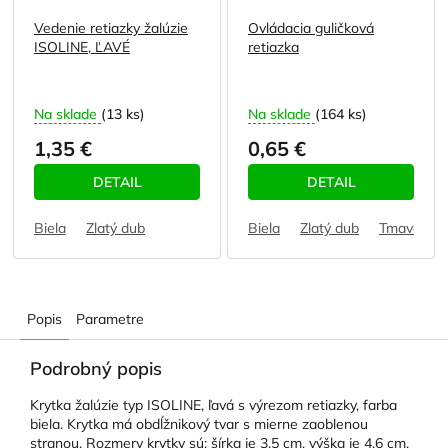
Vedenie retiazky žalúzie
Ovládacia guličková
ISOLINE, ĽAVÉ
retiazka
Na sklade
(13 ks)
Na sklade
(164 ks)
1,35 €
0,65 €
DETAIL
DETAIL
Biela
Zlatý dub
Biela
Zlatý dub
Tmavohne
Popis
Parametre
Podrobný popis
Krytka žalúzie typ ISOLINE, ľavá s výrezom retiazky, farba
biela. Krytka má obdĺžnikový tvar s mierne zaoblenou
stranou. Rozmery krytky sú: šírka je 3,5 cm, výška je 4,6 cm,