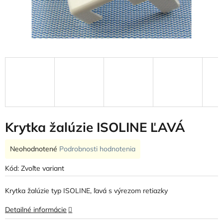
Krytka žalúzie ISOLINE ĽAVÁ
Priemerné
Neohodnotené
Podrobnosti hodnotenia
hodnotenie
produktu
Kód:
Zvoľte variant
je
0,0
Krytka žalúzie typ ISOLINE, ľavá s výrezom retiazky
z
5
Detailné informácie
hviezdičiek.