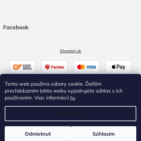
Facebook
Shoptet.sk
Tento web používa súbory cookie. Ďalším
prechádzaním tohto webu vyjadrujete súhlas s ich
používaním. Viac informácií
tu
.
Nastavenie
Vytvoril Shoptet
|
Upravil Balkys
Odmietnuť
Súhlasím
Copyright 2026
Zaluzky.eu
. Všetky práva vyhradené.