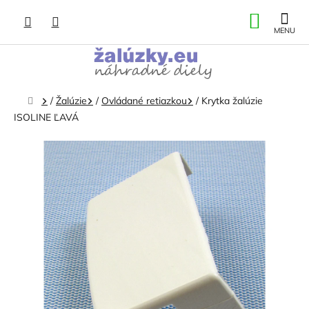
Prejsť
NÁKU
na
obsah
KOŠÍK
Domov
/
Žalúzie
/
Ovládané retiazkou
/
Krytka žalúzie
ISOLINE ĽAVÁ