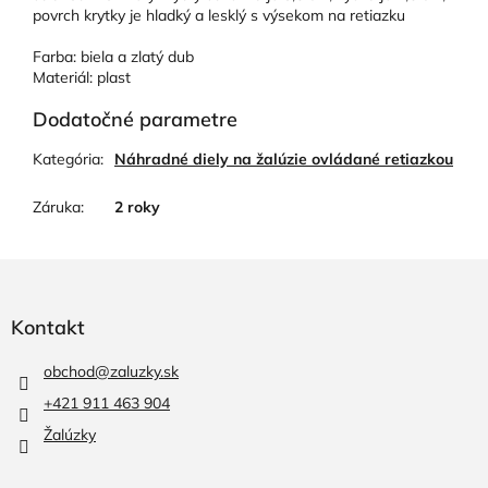
povrch krytky je hladký a lesklý s výsekom na retiazku
Farba: biela a zlatý dub
Materiál: plast
Dodatočné parametre
Kategória
:
Náhradné diely na žalúzie ovládané retiazkou
Záruka
:
2 roky
Z
á
p
Kontakt
ä
t
obchod
@
zaluzky.sk
i
+421 911 463 904
e
Žalúzky