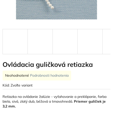
Ovládacia guličková retiazka
Priemerné
Neohodnotené
Podrobnosti hodnotenia
hodnotenie
produktu
Kód:
Zvoľte variant
je
0,0
Retiazka na ovládanie žalúzie - vyťahovanie a preklápanie, farba
z
biela, sivá, zlatý dub, béžová a tmavohnedá.
Priemer guličiek je
5
3,2 mm.
hviezdičiek.