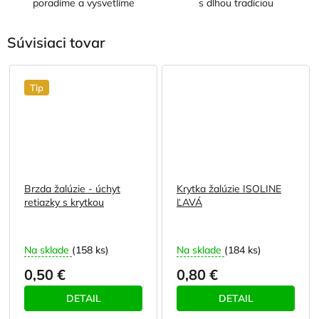
poradíme a vysvetlíme
s dlhou tradíciou
Súvisiaci tovar
Tip
Brzda žalúzie - úchyt
Krytka žalúzie ISOLINE
retiazky s krytkou
ĽAVÁ
Na sklade
(158 ks)
Na sklade
(184 ks)
0,50 €
0,80 €
DETAIL
DETAIL