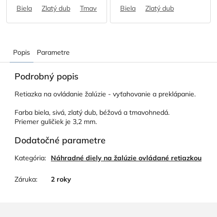
Biela
Zlatý dub
Tmavohnedá
Biela
Sivá
Zlatý dub
Popis
Parametre
Podrobný popis
Retiazka na ovládanie žalúzie - vyťahovanie a preklápanie.
Farba biela, sivá, zlatý dub, béžová a tmavohnedá.
Priemer guličiek je 3,2 mm.
Dodatočné parametre
Kategória
:
Náhradné diely na žalúzie ovládané retiazkou
Záruka
:
2 roky
Z