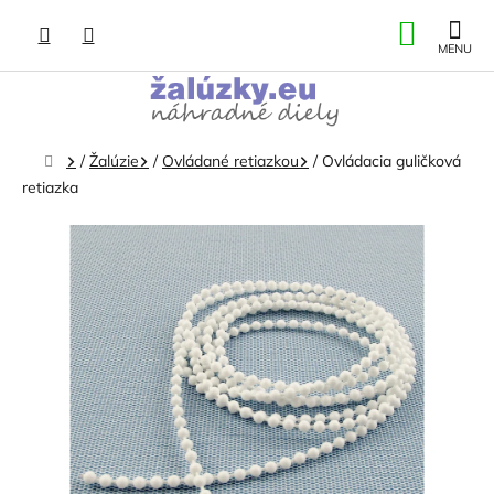
Prejsť
NÁKU
na
obsah
KOŠÍK
Domov
/
Žalúzie
/
Ovládané retiazkou
/
Ovládacia guličková
retiazka