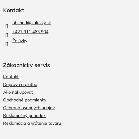
á
p
Kontakt
ä
t
obchod
@
zaluzky.sk
i
+421 911 463 904
e
Žalúzky
Zákaznícky servis
Kontakt
Doprava a platba
Ako nakupovať
Obchodné podmienky
Ochrana osobných údajov
Reklamačný poriadok
Reklamácia a vrátenie tovaru