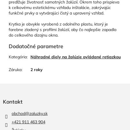
predlžuje životnosť samotných žalúzií. Okrem toho prispieva
k celkovému estetickému vzhľadu inštalácie, zakrývajúc
funkčné prvky a vytvárajúci čistý a upravený vzhľad.
Krytka je obvykle vyrobená z odolného plastu, ktorý je
farebne zladený s profilmi žalúzií, aby čo najlepšie zapadla
do celkového dizajnu okna.
Dodatočné parametre
Kategória
:
Náhradné diely na žalúzie ovládané retiazkou
Záruka
:
2 roky
Z
á
p
Kontakt
ä
t
obchod
@
zaluzky.sk
i
+421 911 463 904
e