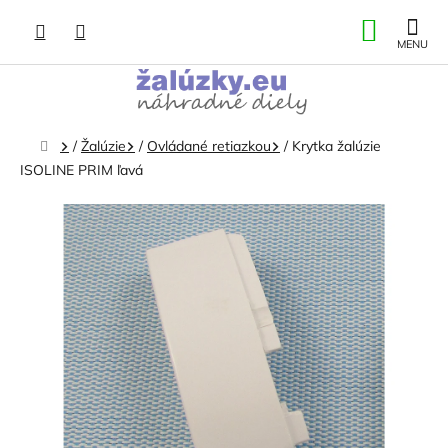
Prejsť
NÁKU
na
obsah
KOŠÍK
Domov
/
Žalúzie
/
Ovládané retiazkou
/
Krytka žalúzie
ISOLINE PRIM ľavá