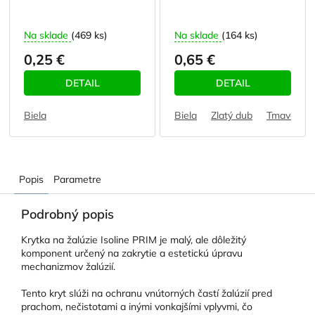
Na sklade
(469 ks)
Na sklade
(164 ks)
0,25 €
0,65 €
DETAIL
DETAIL
Biela
Biela
Zlatý dub
Tmavohne
Popis
Parametre
Podrobný popis
Krytka na žalúzie Isoline PRIM je malý, ale dôležitý
komponent určený na zakrytie a estetickú úpravu
mechanizmov žalúzií.
Tento kryt slúži na ochranu vnútorných častí žalúzií pred
prachom, nečistotami a inými vonkajšími vplyvmi, čo