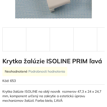
Krytka žalúzie ISOLINE PRIM ľavá
Priemerné
Neohodnotené
Podrobnosti hodnotenia
hodnotenie
produktu
Kód:
653
je
0,0
Krytka žalúzie ISOLINE na oblý nosník rozmerov 47,3 x 24 x 24,7
z
mm, komponent určený na zakrytie a estetickú úpravu
5
mechanizmov žalúzií. Farba biela, ĽAVÁ
hviezdičiek.