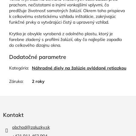
prachom, nečistotami a inými vonkajšími vplyvmi, čo
predlžuje životnosť samotných žalúzií. Okrem toho prispieva
k celkovému estetickému vzhľadu inštalácie, zakrývajúc
funkčné prvky a vytvárajúci čistý a upravený vzhľad.
Krytka je obvykle vyrobená z odolného plastu, ktorý je
farebne zladený s profilmi žalúzií, aby čo najlepšie zapadla
do celkového dizajnu okna.
Dodatočné parametre
Kategória
:
Náhradné diely na žalúzie ovládané retiazkou
Záruka
:
2 roky
Z
á
p
Kontakt
ä
t
obchod
@
zaluzky.sk
i
+421 911 463 904