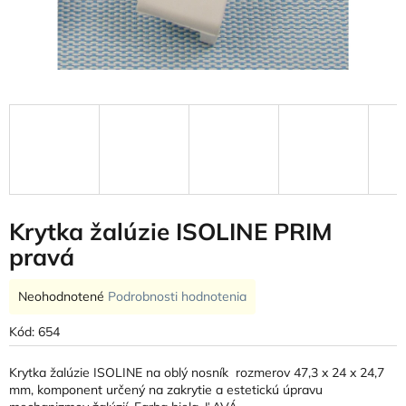
Krytka žalúzie ISOLINE PRIM
pravá
Priemerné
Neohodnotené
Podrobnosti hodnotenia
hodnotenie
produktu
Kód:
654
je
0,0
Krytka žalúzie ISOLINE na oblý nosník rozmerov 47,3 x 24 x 24,7
z
mm, komponent určený na zakrytie a estetickú úpravu
5