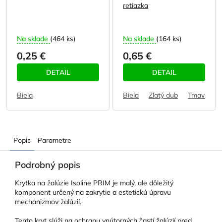
retiazka
Na sklade
(464 ks)
Na sklade
(164 ks)
0,25 €
0,65 €
DETAIL
DETAIL
Biela
Biela
Zlatý dub
Tmavohne
Popis
Parametre
Podrobný popis
Krytka na žalúzie Isoline PRIM je malý, ale dôležitý
komponent určený na zakrytie a estetickú úpravu
mechanizmov žalúzií.
Tento kryt slúži na ochranu vnútorných častí žalúzií pred