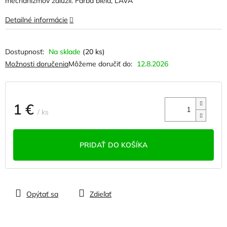
mechanizmov žalúzií. Farba biela, ĽAVÁ
hviezdičiek.
Detailné informácie
Na sklade
(20 ks)
Možnosti doručenia
Môžeme doručiť do:
12.8.2026
1 €
/ ks
Jednotková
cena:
PRIDAŤ DO KOŠÍKA
Opýtať sa
Zdieľať