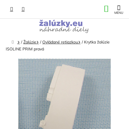
Prejsť
NÁKU
na
obsah
KOŠÍK
Domov
/
Žalúzie
/
Ovládané retiazkou
/
Krytka žalúzie
ISOLINE PRIM pravá