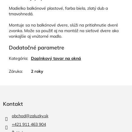
Madielko balkónové plastové, farba biela, zlatý dub a
tmavohnedá.
Montuje sa na balkónové dvere, slúži na pritiahnutie dveré
zvonka. Može sa použiť aj na montáž na sieťové dvere ako
vonkajšie aj vnútorné madlo.
Dodatočné parametre
Kategória
:
Doplnkový tovar na okná
Záruka
:
2 roky
Z
á
p
Kontakt
ä
t
obchod
@
zaluzky.sk
i
+421 911 463 904
e