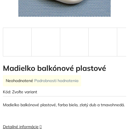
Madielko balkónové plastové
Priemerné
Neohodnotené
Podrobnosti hodnotenia
hodnotenie
produktu
Kód:
Zvoľte variant
je
0,0
Madielko balkónové plastové, farba biela, zlatý dub a tmavohnedá.
z
5
hviezdičiek.
Detailné informácie