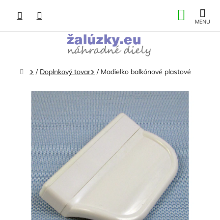
Prejsť
NÁKU
na
obsah
KOŠÍK
Domov
/
Doplnkový tovar
/
Madielko balkónové plastové