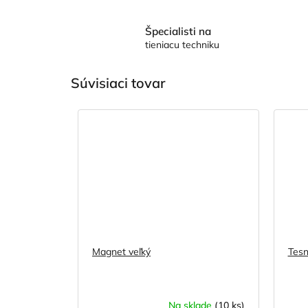
Špecialisti na
tieniacu techniku
Súvisiaci tovar
Magnet veľký
Tesn
Na sklade
(10 ks)