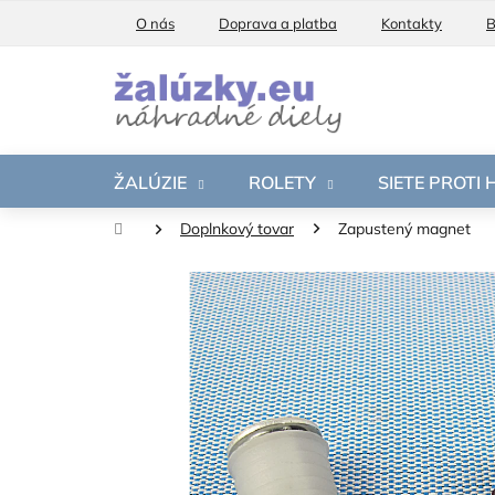
Prejsť
O nás
Doprava a platba
Kontakty
B
na
obsah
ŽALÚZIE
ROLETY
SIETE PROTI
Domov
Doplnkový tovar
Zapustený magnet