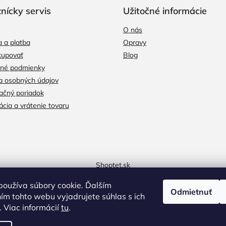
nícky servis
Užitočné informácie
O nás
 a platba
Opravy
kupovať
Blog
né podmienky
a osobných údajov
čný poriadok
cia a vrátenie tovaru
Shoptet.sk
oužíva súbory cookie. Ďalším
Odmietnuť
m tohto webu vyjadrujete súhlas s ich
 Viac informácií
tu
.