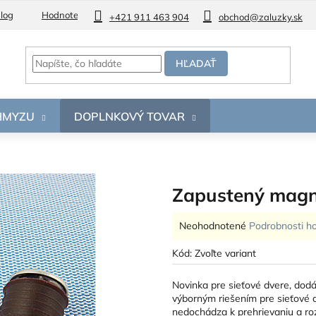
log
Hodnotenie obchodu
+421 911 463 904
obchod@zaluzky.sk
HĽADAŤ
 HMYZU
DOPLNKOVÝ TOVAR
Zapustený magn
Priemerné
Neohodnotené
Podrobnosti h
hodnotenie
produktu
Kód:
Zvoľte variant
je
0,0
Novinka pre sieťové dvere, dodá
z
výborným riešením pre sieťové d
5
nedochádza k prehrievaniu a r