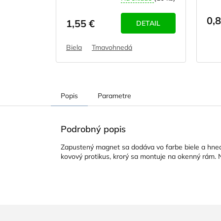
0,8
1,55 €
DETAIL
Biela
Tmavohnedá
Popis
Parametre
Podrobný popis
Zapustený magnet sa dodáva vo farbe biele a hnede
kovový protikus, krorý sa montuje na okenný rám. 
Z
á