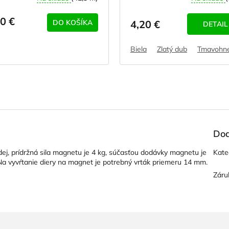
0 €
DO KOŠÍKA
4,20 €
DETAIL
Biela
Zlatý dub
Tmavohn
Dod
j, prídržná sila magnetu je 4 kg, súčasťou dodávky magnetu je
Kate
Na vyvŕtanie diery na magnet je potrebný vrták priemeru 14 mm.
Záru