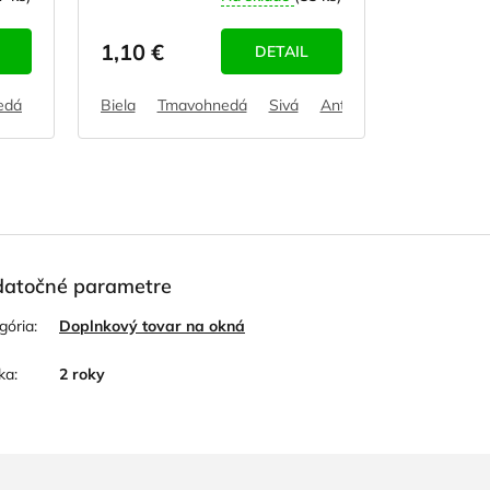
1,10 €
DETAIL
edá
Biela
Tmavohnedá
Sivá
Antracit
atočné parametre
gória
:
Doplnkový tovar na okná
ka
:
2 roky