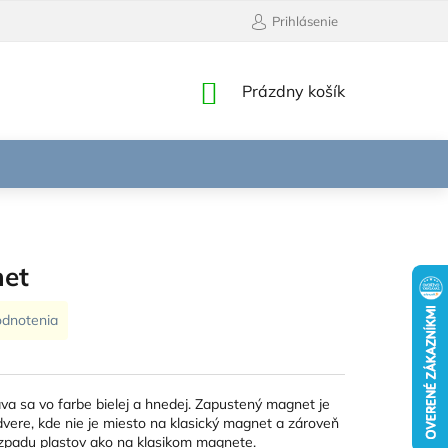
Prihlásenie
NÁKUPNÝ
Prázdny košík
KOŠÍK
et
odnotenia
va sa vo farbe bielej a hnedej. Zapustený magnet je
vere, kde nie je miesto na klasický magnet a zároveň
ozpadu plastov ako na klasikom magnete.