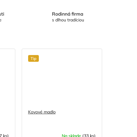
ti
Rodinná firma
e
s dlhou tradíciou
Tip
Kovové madlo
7 ks)
Na sklade
(33 ks)