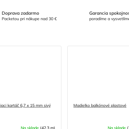
Doprava zadarmo
Garancia spokojnos
Packetou pri nákupe nad 30 €
poradíme a vysvetlím
iaci kartáč 6,7 x 15 mm sivý
Madielko balkónové plastové
Na sklade
(42,3 m)
Na sklade
(