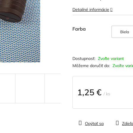
hviezdičiek.
Detailné informácie
Farba
Biela
Zvoľte variant
Môžeme doručiť do:
Zvoľte vari
1,25 €
/ ks
Jednotková
cena:
Opýtať sa
Zdieľa