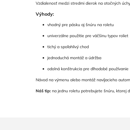
Vzdialenosť medzi stredmi dierok na otočných úchy
Výhody:
vhodný pre pásku aj šnúru na roletu
univerzálne použitie pre väčšinu typov roliet
tichý a spoľahlivý chod
jednoduchá montáž a údržba
odolná konštrukcia pre dlhodobé používanie
Návod na výmenu alebo montáž navíjacieho auto
Náš tip:
na jednu roletu potrebujete šnúru, ktorej 
Z
á