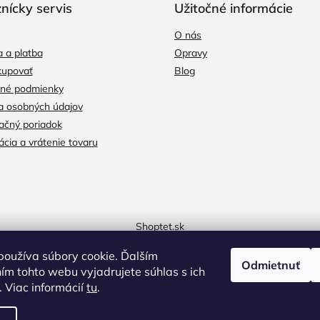
nícky servis
Užitočné informácie
O nás
 a platba
Opravy
kupovať
Blog
né podmienky
a osobných údajov
čný poriadok
cia a vrátenie tovaru
Shoptet.sk
oužíva súbory cookie. Ďalším
Odmietnuť
m tohto webu vyjadrujete súhlas s ich
 Viac informácií
tu
.