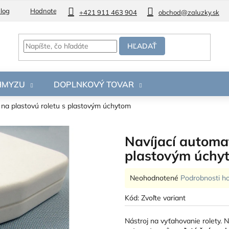
log
Hodnotenie obchodu
+421 911 463 904
obchod@zaluzky.sk
HĽADAŤ
 HMYZU
DOPLNKOVÝ TOVAR
 na plastovú roletu s plastovým úchytom
Navíjací automat
plastovým úchy
Priemerné
Neohodnotené
Podrobnosti h
hodnotenie
produktu
Kód:
Zvoľte variant
je
0,0
Nástroj na vyťahovanie rolety. 
z