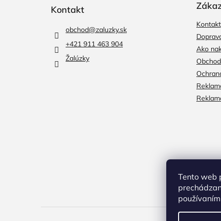
p
Zákaz
Kontakt
ä
Kontakt
t
obchod
@
zaluzky.sk
i
Doprava
+421 911 463 904
e
Ako na
Žalúzky
Obchod
Ochran
Reklama
Reklamá
Tento web p
prechádzaní
používaním.