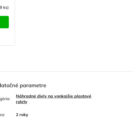
9 ks)
atočné parametre
Náhradné diely na vonkajšie plastové
gória
:
rolety
ka
:
2 roky