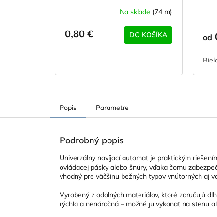
Na sklade
(74 m)
0,80 €
DO KOŠÍKA
0
od
Biel
Popis
Parametre
Podrobný popis
Univerzálny navíjací automat je praktickým riešením
ovládacej pásky alebo šnúry, vďaka čomu zabezpeču
vhodný pre väčšinu bežných typov vnútorných aj von
Vyrobený z odolných materiálov, ktoré zaručujú dlh
rýchla a nenáročná – možné ju vykonať na stenu a