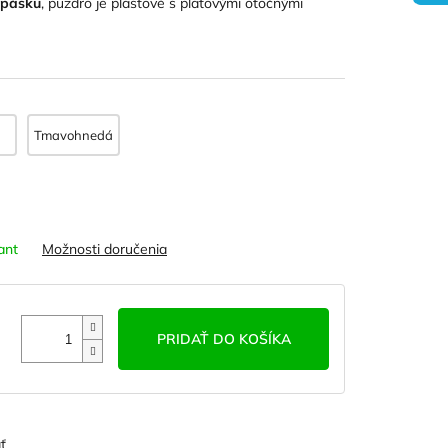
 pásku
, puzdro je plastové s platovými otočnými
Tmavohnedá
ant
Možnosti doručenia
PRIDAŤ DO KOŠÍKA
ť