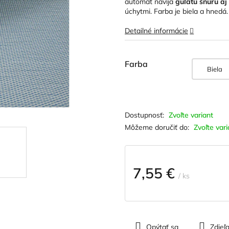
automat n
avíja
guľatú šnúru aj
5
úchytmi. Farba je biela a hnedá.
hviezdičiek.
Detailné informácie
Farba
Biela
Zvoľte variant
Môžeme doručiť do:
Zvoľte vari
7,55 €
/ ks
Jednotková
cena:
Opýtať sa
Zdieľa