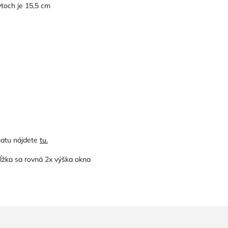
toch je 15,5 cm
matu nájdete
tu.
dĺžka sa rovná 2x výška okna