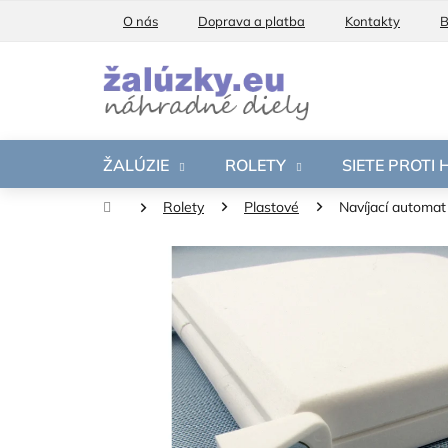
Prejsť
O nás
Doprava a platba
Kontakty
B
na
obsah
ŽALÚZIE
ROLETY
SIETE PROTI
Domov
Rolety
Plastové
Navíjací automat