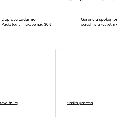
Doprava zadarmo
Garancia spokojnos
Packetou pri nákupe nad 30 €
poradíme a vysvetlím
tová šnúra
Kladka plastová