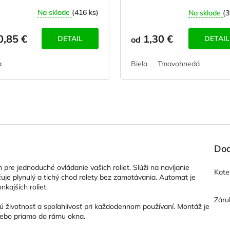
Na sklade
(416 ks)
Na sklade
(3
,85 €
1,30 €
DETAIL
DETAIL
od
a
Biela
Tmavohnedá
Dod
 pre jednoduché ovládanie vašich roliet. Slúži na navíjanie
Kate
je plynulý a tichý chod rolety bez zamotávania. Automat je
kajších roliet.
Záru
ú životnosť a spoľahlivosť pri každodennom používaní. Montáž je
lebo priamo do rámu okna.