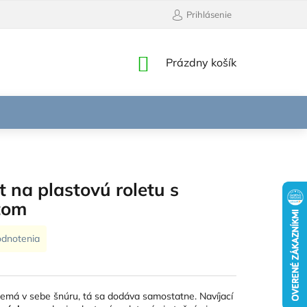
Prihlásenie
NÁKUPNÝ
Prázdny košík
KOŠÍK
 na plastovú roletu s
tom
odnotenia
Nemá v sebe šnúru, tá sa dodáva samostatne. Navíjací