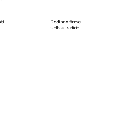
ti
Rodinná firma
e
s dlhou tradíciou