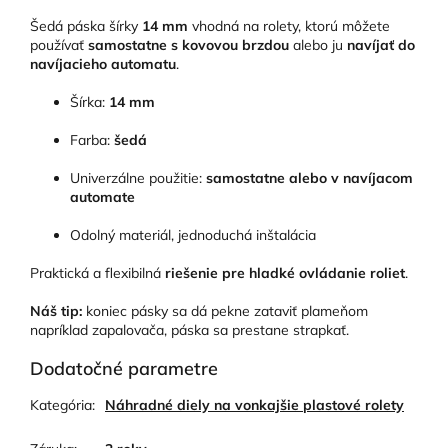
Šedá páska šírky
14 mm
vhodná na rolety, ktorú môžete
používať
samostatne s kovovou brzdou
alebo ju
navíjať do
navíjacieho automatu
.
Šírka:
14 mm
Farba:
šedá
Univerzálne použitie:
samostatne alebo v navíjacom
automate
Odolný materiál, jednoduchá inštalácia
Praktická a flexibilná
riešenie pre hladké ovládanie roliet
.
Náš tip:
koniec pásky sa dá pekne zataviť plameňom
napríklad zapalovača, páska sa prestane strapkať.
Dodatočné parametre
Kategória
:
Náhradné diely na vonkajšie plastové rolety