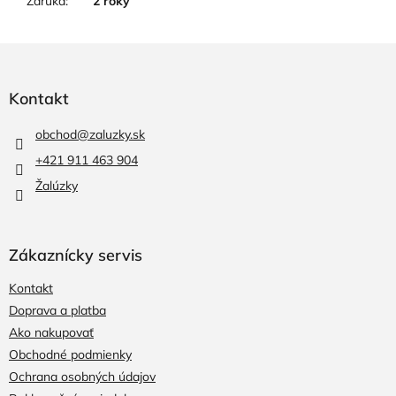
Záruka
:
2 roky
Z
á
p
Kontakt
ä
t
obchod
@
zaluzky.sk
i
+421 911 463 904
e
Žalúzky
Zákaznícky servis
Kontakt
Doprava a platba
Ako nakupovať
Obchodné podmienky
Ochrana osobných údajov