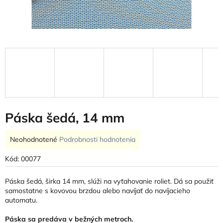
Páska šedá, 14 mm
Priemerné
Neohodnotené
Podrobnosti hodnotenia
hodnotenie
produktu
Kód:
00077
je
0,0
Páska šedá, širka 14 mm, slúži na vyťahovanie roliet. Dá sa použiť
z
samostatne s kovovou brzdou alebo navíjať do navíjacieho
5
automatu.
hviezdičiek.
Páska sa predáva v bežných metroch.