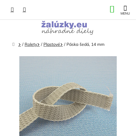
Prejsť
NÁKU
na
obsah
KOŠÍK
Domov
/
Rolety
/
Plastové
/
Páska šedá, 14 mm