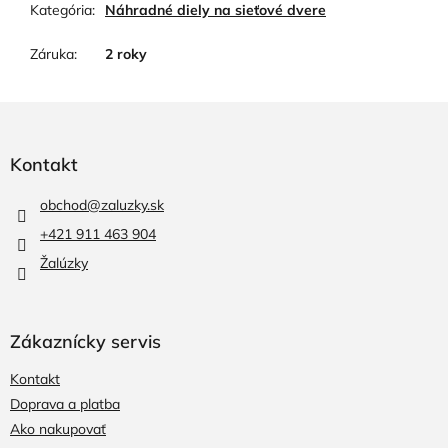
Kategória
:
Náhradné diely na sieťové dvere
Záruka
:
2 roky
Z
á
p
Kontakt
ä
t
obchod
@
zaluzky.sk
i
+421 911 463 904
e
Žalúzky
Zákaznícky servis
Kontakt
Doprava a platba
Ako nakupovať