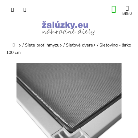
Prejsť
NÁKU
na
obsah
KOŠÍK
Domov
/
Siete proti hmyzu
/
Sieťové dvere
/
Sieťovina - šírka
100 cm