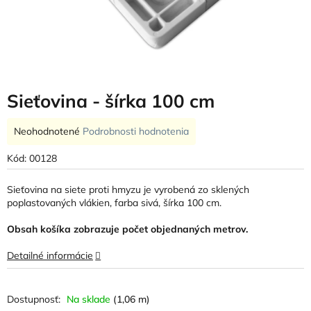
Sieťovina - šírka 100 cm
Priemerné
Neohodnotené
Podrobnosti hodnotenia
hodnotenie
produktu
Kód:
00128
je
0,0
Sieťovina na siete proti hmyzu je vyrobená zo sklených
z
poplastovaných vlákien, farba sivá, šírka 100 cm.
5
hviezdičiek.
Obsah košíka zobrazuje počet objednaných metrov.
Detailné informácie
Na sklade
(1,06 m)