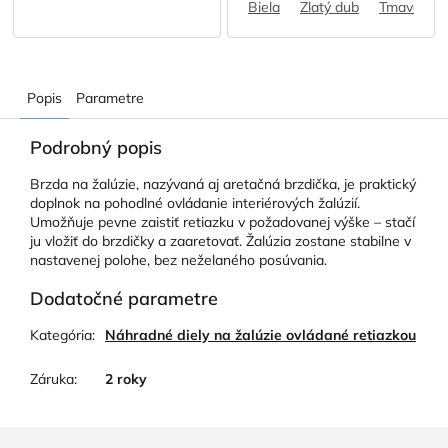
Biela
Zlatý dub
Tmavohne
Popis
Parametre
Podrobný popis
Brzda na žalúzie, nazývaná aj aretačná brzdička, je praktický
doplnok na pohodlné ovládanie interiérových žalúzií.
Umožňuje pevne zaistiť retiazku v požadovanej výške – stačí
ju vložiť do brzdičky a zaaretovať. Žalúzia zostane stabilne v
nastavenej polohe, bez neželaného posúvania.
Dodatočné parametre
Kategória
:
Náhradné diely na žalúzie ovládané retiazkou
Záruka
:
2 roky
Z