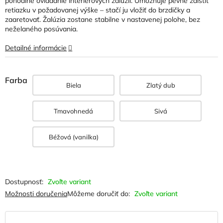
pohodlné ovládanie interiérových žalúzií. Umožňuje pevne zaistiť
hviezdičiek.
retiazku v požadovanej výške – stačí ju vložiť do brzdičky a
zaaretovať. Žalúzia zostane stabilne v nastavenej polohe, bez
neželaného posúvania.
Detailné informácie
Farba
Biela
Zlatý dub
Tmavohnedá
Sivá
Béžová (vanilka)
Zvoľte variant
Možnosti doručenia
Môžeme doručiť do:
Zvoľte variant