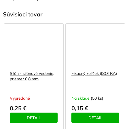
Súvisiaci tovar
Silón - silónové vedenie,
Fixačný kolíček (ISOTRA)
priemer 0,8 mm
Vypredané
Na sklade
(50 ks)
0,25 €
0,15 €
DETAIL
DETAIL