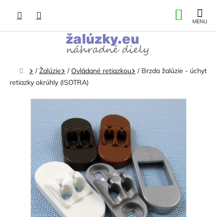
Prejsť
NÁKU
na
obsah
KOŠÍK
Domov
/
Žalúzie
/
Ovládané retiazkou
/
Brzda žalúzie - úchyt
retiazky okrúhly (ISOTRA)