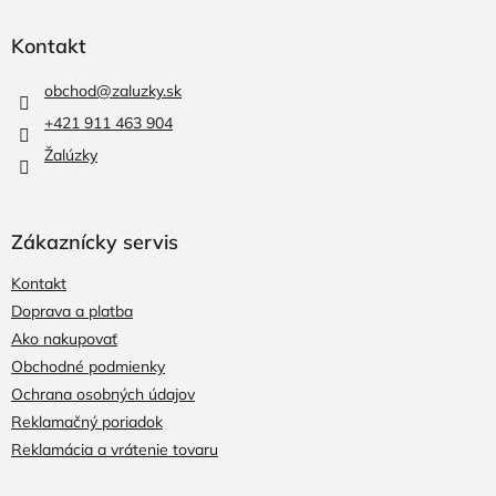
á
p
Kontakt
ä
t
obchod
@
zaluzky.sk
i
+421 911 463 904
e
Žalúzky
Zákaznícky servis
Kontakt
Doprava a platba
Ako nakupovať
Obchodné podmienky
Ochrana osobných údajov
Reklamačný poriadok
Reklamácia a vrátenie tovaru