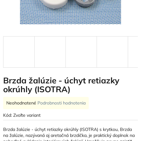
Brzda žalúzie - úchyt retiazky
okrúhly (ISOTRA)
Priemerné
Neohodnotené
Podrobnosti hodnotenia
hodnotenie
produktu
Kód:
Zvoľte variant
je
0,0
Brzda žalúzie - úchyt retiazky okrúhly (ISOTRA) s krytkou, Brzda
z
na žalúzie, nazývaná aj aretačná brzdička, je praktický doplnok na
5