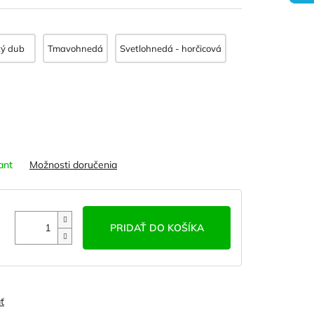
tý dub
Tmavohnedá
Svetlohnedá - horčicová
ant
Možnosti doručenia
PRIDAŤ DO KOŠÍKA
ť