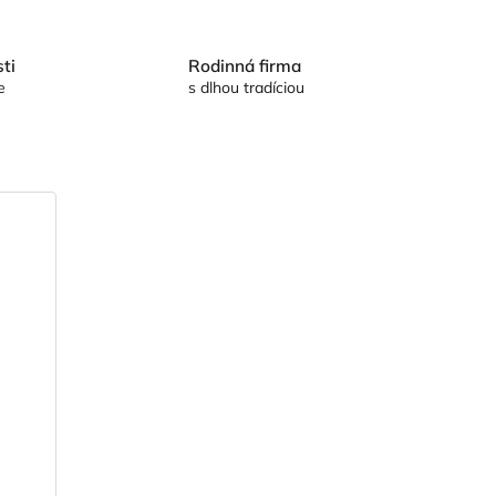
ti
Rodinná firma
e
s dlhou tradíciou