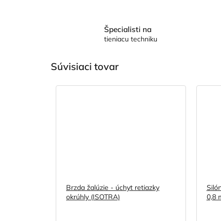
Špecialisti na
tieniacu techniku
Súvisiaci tovar
Brzda žalúzie - úchyt retiazky
Siló
okrúhly (ISOTRA)
0,8