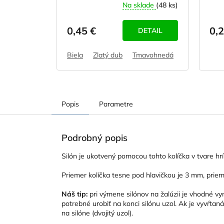
Na sklade
(48 ks)
0,45 €
0,2
DETAIL
Biela
Zlatý dub
Tmavohnedá
Sivá
Béžov
Popis
Parametre
Podrobný popis
Silón je ukotvený pomocou tohto kolíčka v tvare hríb
Priemer kolíčka tesne pod hlavičkou je 3 mm, priem
Náš tip:
pri výmene silónov na žalúzii je vhodné vym
potrebné urobiť na konci silónu uzol. Ak je vyvŕtaná
na silóne (dvojitý uzol).