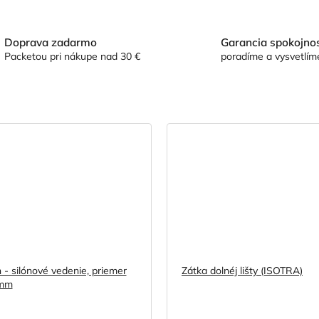
Doprava zadarmo
Garancia spokojnos
Packetou pri nákupe nad 30 €
poradíme a vysvetlím
n - silónové vedenie, priemer
Zátka dolnéj lišty (ISOTRA)
 mm