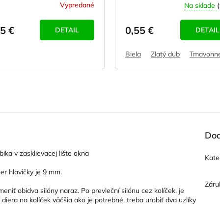
Vypredané
Na sklade
(
5 €
0,55 €
DETAIL
DETAIL
á (vanilka)
Biela
Zlatý dub
Tmavohn
Dod
ika v zasklievacej lište okna
Kate
er hlavičky je 9 mm.
Záru
eniť obidva silóny naraz. Po prevleční silónu cez kolíček, je
 diera na kolíček väčšia ako je potrebné, treba urobiť dva uzlíky