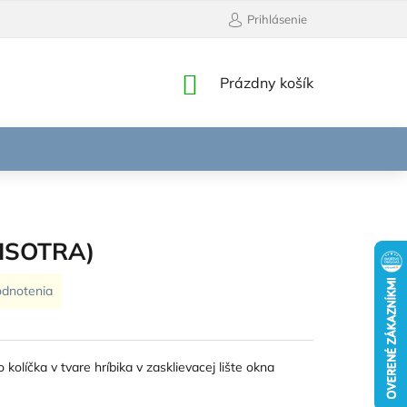
Prihlásenie
NÁKUPNÝ
Prázdny košík
KOŠÍK
 (ISOTRA)
odnotenia
kolíčka v tvare hríbika v zasklievacej lište okna