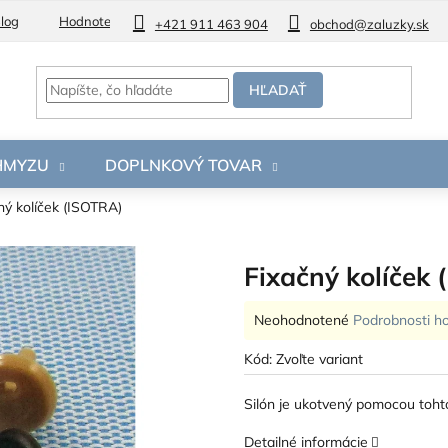
log
Hodnotenie obchodu
+421 911 463 904
obchod@zaluzky.sk
HĽADAŤ
 HMYZU
DOPLNKOVÝ TOVAR
ný kolíček (ISOTRA)
Fixačný kolíček
Priemerné
Neohodnotené
Podrobnosti h
hodnotenie
produktu
Kód:
Zvoľte variant
je
0,0
Silón je ukotvený pomocou tohto 
z
5
Detailné informácie