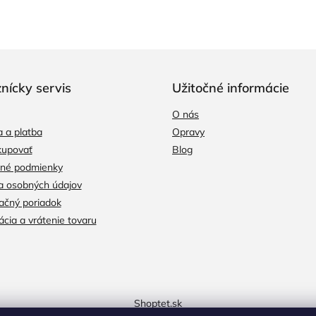
nícky servis
Užitočné informácie
O nás
 a platba
Opravy
kupovať
Blog
né podmienky
a osobných údajov
čný poriadok
cia a vrátenie tovaru
Shoptet.sk