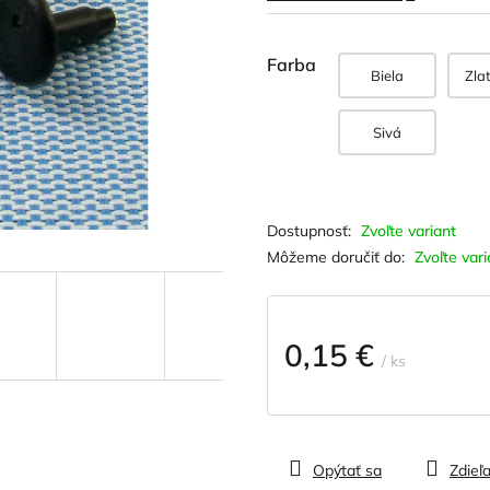
hviezdičiek.
Farba
Biela
Zla
Sivá
Zvoľte variant
Môžeme doručiť do:
Zvoľte vari
0,15 €
/ ks
Jednotková
cena:
Opýtať sa
Zdieľa