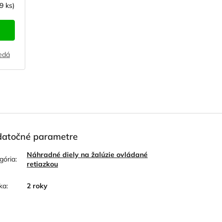
9 ks)
edá
Svetlohnedá - horčicová
Sivá
Transparentná
atočné parametre
Náhradné diely na žalúzie ovládané
gória
:
retiazkou
ka
:
2 roky