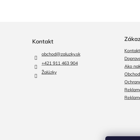
Z
á
p
Zákaz
Kontakt
ä
Kontakt
t
obchod
@
zaluzky.sk
i
Doprava
+421 911 463 904
e
Ako na
Žalúzky
Obchod
Ochran
Reklama
Reklamá