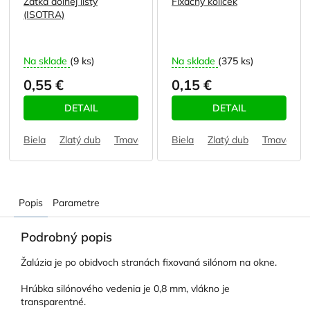
Zátka dolnéj lišty
Fixačný kolíček
(ISOTRA)
Na sklade
(9 ks)
Na sklade
(375 ks)
0,55 €
0,15 €
DETAIL
DETAIL
Biela
Zlatý dub
Tmavohnedá
Biela
Svetlohnedá - horčicová
Zlatý dub
Tmavohne
Popis
Parametre
Podrobný popis
Žalúzia je po obidvoch stranách fixovaná silónom na okne.
Hrúbka silónového vedenia je 0,8 mm, vlákno je
transparentné.