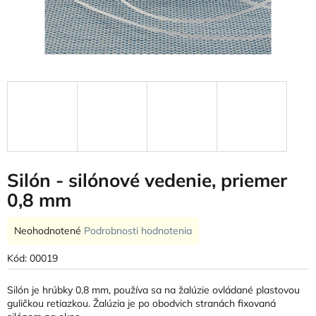
Silón - silónové vedenie, priemer
0,8 mm
Priemerné
Neohodnotené
Podrobnosti hodnotenia
hodnotenie
produktu
Kód:
00019
je
0,0
Silón je hrúbky 0,8 mm, používa sa na žalúzie ovládané plastovou
z
guličkou retiazkou. Žalúzia je po obodvich stranách fixovaná
5