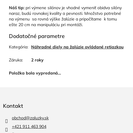
Náš tip:
pri výmene silónov je vhodné vymeniť obidva silóny
naraz, budú rovnakej kvality a pevnosti. Množstvo potrebné
na výmenu sa rovná výške žalúzie a pripočítame k tomu
ešte 20 cm na manipuláciu pri montáži.
Dodatočné parametre
Kategória
:
Náhradné diely na žalúzie ovládané retiazkou
Záruka
:
2 roky
Položka bola vypredaná…
Z
á
p
Kontakt
ä
t
obchod
@
zaluzky.sk
i
+421 911 463 904
e