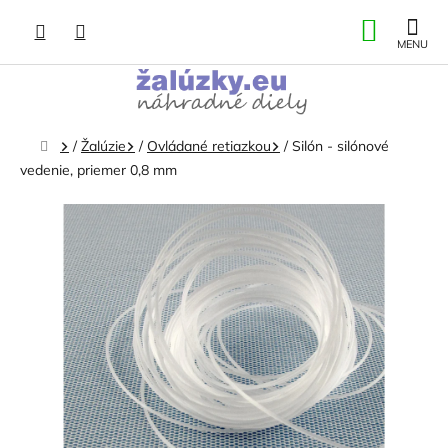
Prejsť
NÁKU
na
obsah
KOŠÍK
Domov
/
Žalúzie
/
Ovládané retiazkou
/
Silón - silónové
vedenie, priemer 0,8 mm