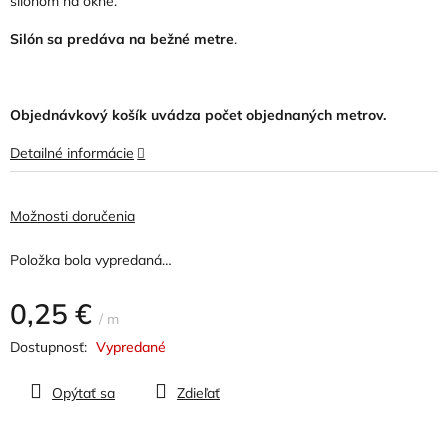
silónom na okne.
hviezdičiek.
Silón sa predáva na bežné metre
.
Objednávkový košík uvádza počet objednaných metrov.
Detailné informácie
Možnosti doručenia
Položka bola vypredaná…
0,25 €
/ m
Jednotková
Vypredané
cena:
Opýtať sa
Zdieľať