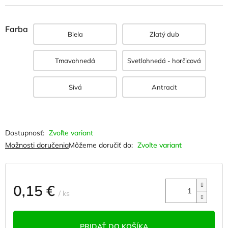
Farba
Biela
Zlatý dub
Tmavohnedá
Svetlohnedá - horčicová
Sivá
Antracit
Zvoľte variant
Možnosti doručenia
Môžeme doručiť do:
Zvoľte variant
0,15 €
/ ks
Jednotková
cena:
PRIDAŤ DO KOŠÍKA