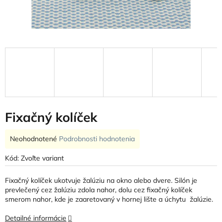
Fixačný kolíček
Priemerné
Neohodnotené
Podrobnosti hodnotenia
hodnotenie
produktu
Kód:
Zvoľte variant
je
0,0
Fixačný kolíček ukotvuje žalúziu na okno alebo dvere. Silón je
z
prevlečený cez žalúziu zdola nahor, dolu cez fixačný kolíček
5
smerom nahor, kde je zaaretovaný v hornej lište a úchytu žalúzie.
hviezdičiek.
Detailné informácie