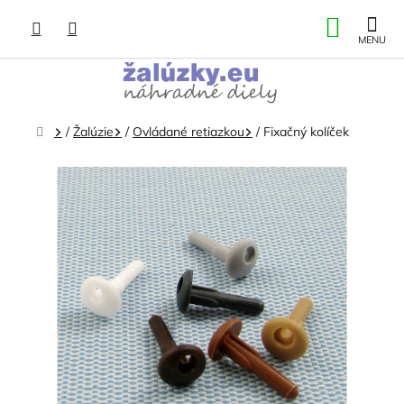
Prejsť
NÁKU
na
obsah
KOŠÍK
Domov
/
Žalúzie
/
Ovládané retiazkou
/
Fixačný kolíček