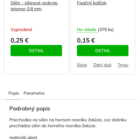
Silón - silónové vedenie,
Fixačný kolíček
priemer 0,8 mm
Vypredané
Na sklade
(375 ks)
0,25 €
0,15 €
DETAIL
DETAIL
Biela
Zlatý dub
Tmavohne
Popis
Parametre
Podrobný popis
Priechodka na silón na hornom nosníku žalúzie, cez dutinku
prechádza silón do horného nosníka žalúzie.
materiál: plast