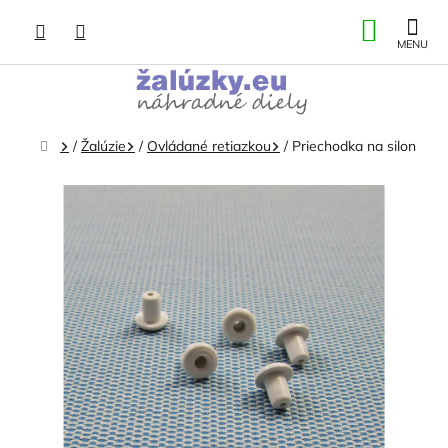
Prejsť
NÁKU
na
obsah
KOŠÍK
Domov
/
Žalúzie
/
Ovládané retiazkou
/
Priechodka na silon