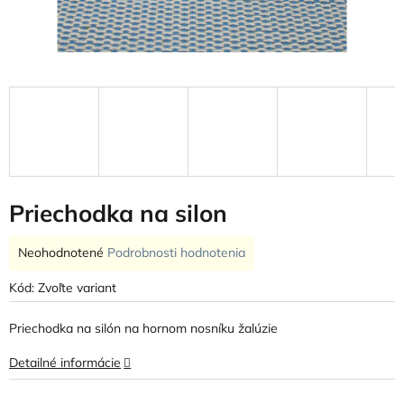
Priechodka na silon
Priemerné
Neohodnotené
Podrobnosti hodnotenia
hodnotenie
produktu
Kód:
Zvoľte variant
je
0,0
Priechodka na silón na hornom nosníku žalúzie
z
5
Detailné informácie
hviezdičiek.