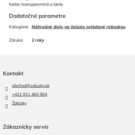
farba: transparentná a biela
Dodatočné parametre
Kategória
:
Náhradné diely na žalúzie ovládané retiazkou
Záruka
:
2 roky
Z
á
p
Kontakt
ä
t
obchod
@
zaluzky.sk
i
+421 911 463 904
e
Žalúzky
Zákaznícky servis