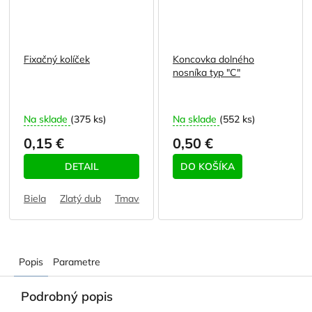
Fixačný kolíček
Koncovka dolného
nosníka typ "C"
Na sklade
(375 ks)
Na sklade
(552 ks)
0,15 €
0,50 €
DETAIL
DO KOŠÍKA
Biela
Zlatý dub
Tmavohnedá
Svetlohnedá - horčicová
Popis
Parametre
Podrobný popis