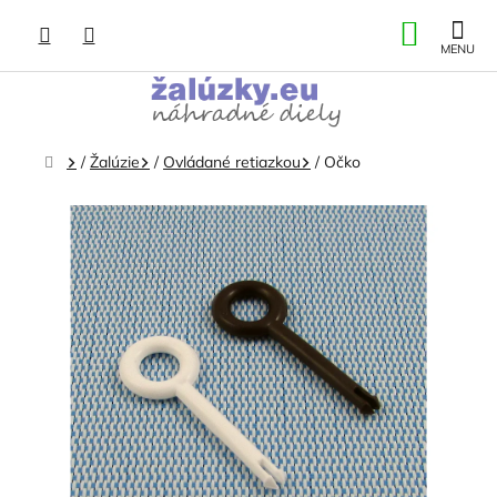
Prejsť
NÁKU
na
obsah
KOŠÍK
Domov
/
Žalúzie
/
Ovládané retiazkou
/
Očko