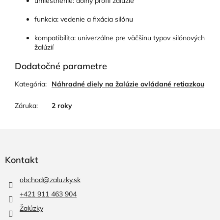
umiestnenie: dolný profil žalúzie
funkcia: vedenie a fixácia silónu
kompatibilita: univerzálne pre väčšinu typov silónových
žalúzií
Dodatočné parametre
Kategória
:
Náhradné diely na žalúzie ovládané retiazkou
Záruka
:
2 roky
Z
á
p
Kontakt
ä
t
obchod
@
zaluzky.sk
i
+421 911 463 904
e
Žalúzky