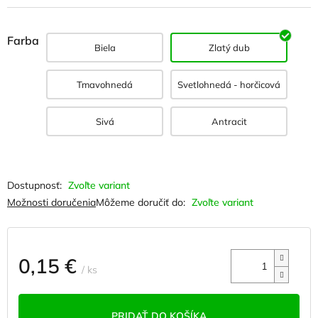
Farba
Biela
Zlatý dub
Tmavohnedá
Svetlohnedá - horčicová
Sivá
Antracit
Zvoľte variant
Možnosti doručenia
Môžeme doručiť do:
Zvoľte variant
0,15 €
/ ks
Jednotková
cena:
PRIDAŤ DO KOŠÍKA