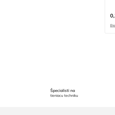
0
Bi
Špecialisti na
tieniacu techniku
Z