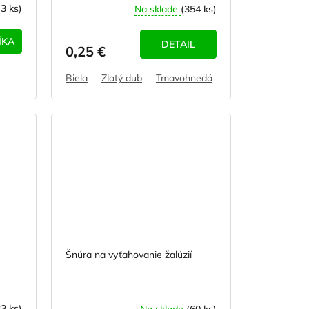
(3 ks)
Na sklade
(354 ks)
ÍKA
DETAIL
0,25 €
Biela
Zlatý dub
Tmavohnedá
Svetlohnedá - hor
Šnúra na vyťahovanie žalúzií
33 ks)
Na sklade
(60 ks)