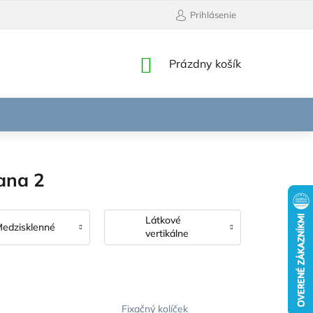
Prihlásenie
NÁKUPNÝ
Prázdny košík
KOŠÍK
rana 2
Látkové
edzisklenné
vertikálne
Fixačný kolíček