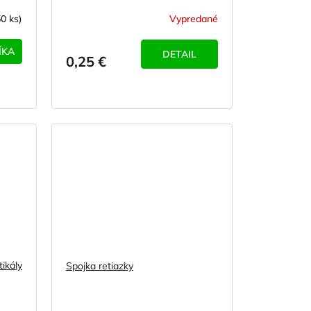
50 ks)
Vypredané
ÍKA
DETAIL
0,25 €
tikály
Spojka retiazky