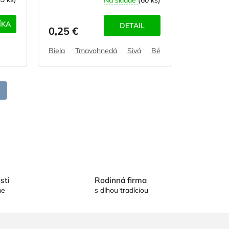
ÍKA
DETAIL
0,25 €
Biela
Tmavohnedá
Sivá
Béžová (vanilka)
sti
Rodinná firma
me
s dlhou tradíciou