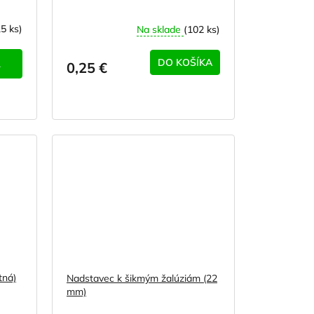
15 ks)
Na sklade
(102 ks)
DO KOŠÍKA
L
0,25 €
tná)
Nadstavec k šikmým žalúziám (22
mm)