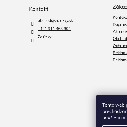
á
p
Zákaz
Kontakt
ä
Kontakt
t
obchod
@
zaluzky.sk
i
Doprava
+421 911 463 904
e
Ako na
Žalúzky
Obchod
Ochran
Reklama
Reklamá
Tento web p
prechádzaní
používaním.