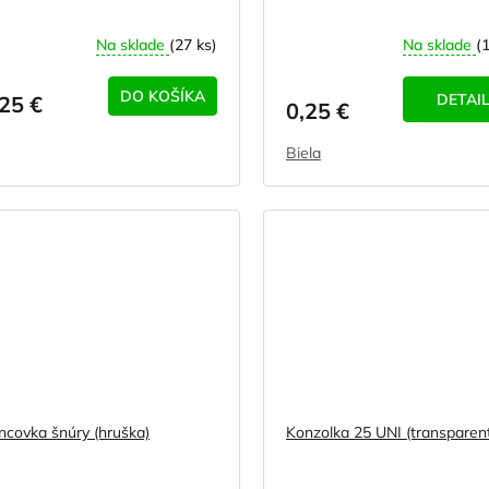
Na sklade
(27 ks)
Na sklade
(
DO KOŠÍKA
DETAI
,25 €
0,25 €
Biela
ncovka šnúry (hruška)
Konzolka 25 UNI (transparen