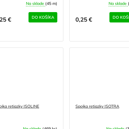
Na sklade
(45 m)
Na sklade
DO KOŠÍKA
DO KOŠ
,25 €
0,25 €
ojka retiazky ISOLINE
Spojka retiazky ISOTRA
Na sklade
(469 ks)
Na sklade
(