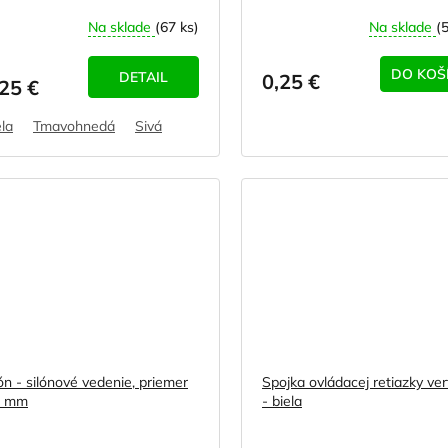
Na sklade
(67 ks)
Na sklade
(
DO KOŠ
DETAIL
0,25 €
,25 €
ela
Tmavohnedá
Sivá
ón - silónové vedenie, priemer
Spojka ovládacej retiazky ver
8 mm
- biela