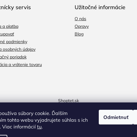
k
y
nícky servis
Užitočné informácie
v
ý
O nás
p
 a platba
Opravy
i
kupovať
Blog
s
u
né podmienky
a osobných údajov
čný poriadok
cia a vrátenie tovaru
Shoptet.sk
oužíva súbory cookie. Ďalším
Odmietnuť
m tohto webu vyjadrujete súhlas s ich
 Viac informácií
tu
.