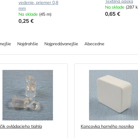
Textilná páska
vedenie, priemer 0,8
Na sklade
(287 k
mm
0,65 €
Na sklade
(45 m)
0,25 €
nejšie
Najdrahšie
Najpredávanejšie
Abecedne
čik ovládacieho tiahla
Koncovka horného nosníka