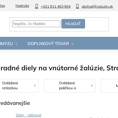
log
Hodnotenie obchodu
+421 911 463 904
obchod@zaluzky.sk
HĽADAŤ
 HMYZU
DOPLNKOVÝ TOVAR
radné diely na vnútorné žalúzie
, St
Ovládané
Ovládané
M
retiazkou
paličkou a
šnúrkou
redávanejšie
Silón - silónové