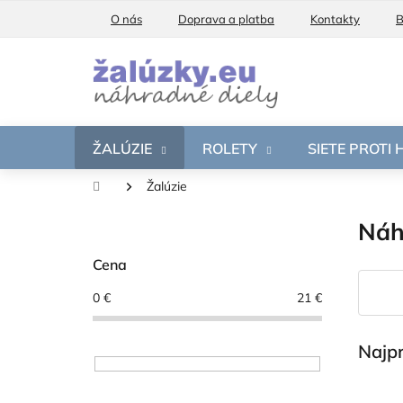
Prejsť
O nás
Doprava a platba
Kontakty
B
na
obsah
ŽALÚZIE
ROLETY
SIETE PROTI
Domov
Žalúzie
B
Náh
o
č
Cena
n
ý
0
€
21
€
p
a
Najp
n
e
l